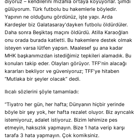
diyoruz – kendilerini mizahla ortaya koyuyorlar. Şimdi
gülüyorum. Türk futbolu bu hakemlerle böyledir.
Yapının ne olduğunu gördünüz, işte yapı. Arda
Kardeşler biz Galatasaray'dayken futbolu öldürdüler.
Daha sonra Beşiktaş maçını öldürdü. Atilla Karaoğlan
onu orada burada katletti. Bu hakemlere destek olmak
isteyen varsa lütfen yapsın. Maalesef şu ana kadar
MHK başkanımızdan istediğimiz tepkileri alamadık. Bu
konuları takip eder. Olayları görüyor. TFF'nin alacağı
kararları bekliyor ve güveniyoruz; TFF'ye hitaben
“Mutlaka bir şeyler olacak” dedi.
Ilıcalı sözlerini şöyle tamamladı:
“Tiyatro her gün, her hafta; Dünyanın hiçbir yerinde
böyle bir şey yok, her hafta rezalet oluyor. Biz ayrıcalık
istemiyoruz, adalet istiyoruz. Bizim lehimize pes
etmeyin, haksızlık yapmayın. Bize 1 hata verip karşı
tarafa 3 hata yapmayın. Çok komiksiniz.