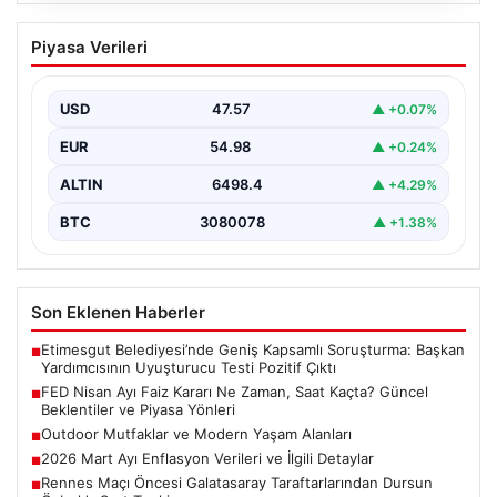
FED Nisan Ayı Faiz Kararı Ne Zaman,
Piyasa Verileri
Saat Kaçta? Güncel Beklentiler ve
Piyasa Yönleri
USD
47.57
▲ +0.07%
ABD Merkez Bankası (FED) nisan ayı faiz kararı, finansal
piyasalarda büyük ilgiyle takip edilen…
EUR
54.98
▲ +0.24%
ALTIN
6498.4
▲ +4.29%
BTC
3080078
▲ +1.38%
Son Eklenen Haberler
Etimesgut Belediyesi’nde Geniş Kapsamlı Soruşturma: Başkan
■
Yardımcısının Uyuşturucu Testi Pozitif Çıktı
FED Nisan Ayı Faiz Kararı Ne Zaman, Saat Kaçta? Güncel
■
Beklentiler ve Piyasa Yönleri
Outdoor Mutfaklar ve Modern Yaşam Alanları
■
2026 Mart Ayı Enflasyon Verileri ve İlgili Detaylar
■
Rennes Maçı Öncesi Galatasaray Taraftarlarından Dursun
■