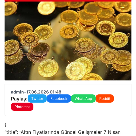
admin
•
17.06.2026 01:48
Paylaş:
Twitter
Facebook
WhatsApp
Reddit
Pinterest
{
“title”: “Altın Fiyatlarında Güncel Gelişmeler 7 Nisan