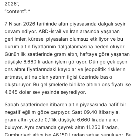
2026”,
“content”: “
7 Nisan 2026 tarihinde altın piyasasında dalgalı seyir
devam ediyor. ABD-İsrail ve İran arasında yaşanan
gerilimler, küresel piyasaları olumsuz etkiliyor ve bu
durum altın fiyatlarının dalgalanmasına neden oluyor.
Günün ilk saatlerinde gram altın, haftaya göre yaşanan
düşüşle 6.660 liradan işlem görüyor. Dün gerçekleşen
ons altını fiyatlarındaki kayıplar ve jeopolitik risklerin
artması, altına olan yatırım ilgisi üzerinde baskı
oluşturuyor. Bu gelişmelerle birlikte altının ons fiyatı ise
4.645 dolar seviyesinde seyrediyor.
Sabah saatlerinden itibaren altın piyasasında hafif bir
negatif eğilim göze çarpıyor. Saat 09.40 itibarıyla,
gram altın yüzde 0,1’lik düşüşle 6.660 liradan alıcı
buluyor. Aynı zamanda çeyrek altın 11.250 liradan,
Cumhuriyet altını ise 46.150 liradan satışa sunuluyor. Bu