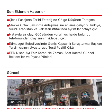
Son Eklenen Haberler
Çiçek Pasajı’nın Tarihi Estetiğine Gölge Düşüren Tartışma
■
Mekke Ortak Savunma Anlaşması ne anlama geliyor? Türkiye,
■
Suudi Arabistan ve Pakistan ittifakında ayrıntılar ortaya çıktı
Hatay’da sır olay. Göğsünden vurulmuş halde bulundu,
■
telefonundan olay anının videosu çıktı
Etimesgut Belediyesi’nde Geniş Kapsamlı Soruşturma: Başkan
■
Yardımcısının Uyuşturucu Testi Pozitif Çıktı
FED Nisan Ayı Faiz Kararı Ne Zaman, Saat Kaçta? Güncel
■
Beklentiler ve Piyasa Yönleri
Güncel
08/08/2026
Çiçek Pasajı’nın Tarihi Estetiğine Gölge Düşüren Tartışma