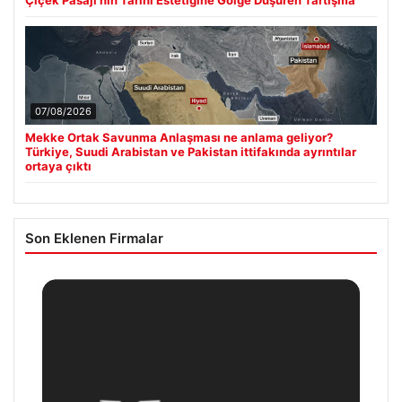
07/08/2026
Mekke Ortak Savunma Anlaşması ne anlama geliyor?
Türkiye, Suudi Arabistan ve Pakistan ittifakında ayrıntılar
ortaya çıktı
Son Eklenen Firmalar