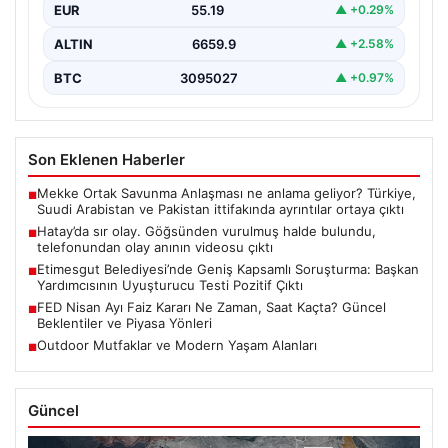
EUR
55.19
▲ +0.29%
ALTIN
6659.9
▲ +2.58%
BTC
3095027
▲ +0.97%
Son Eklenen Haberler
Mekke Ortak Savunma Anlaşması ne anlama geliyor? Türkiye,
■
Suudi Arabistan ve Pakistan ittifakında ayrıntılar ortaya çıktı
Hatay’da sır olay. Göğsünden vurulmuş halde bulundu,
■
telefonundan olay anının videosu çıktı
Etimesgut Belediyesi’nde Geniş Kapsamlı Soruşturma: Başkan
■
Yardımcısının Uyuşturucu Testi Pozitif Çıktı
FED Nisan Ayı Faiz Kararı Ne Zaman, Saat Kaçta? Güncel
■
Beklentiler ve Piyasa Yönleri
Outdoor Mutfaklar ve Modern Yaşam Alanları
■
Güncel