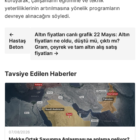
koruyarak, çalışanların eğitimine ve teknik
yeterliliklerinin artırılmasına yönelik programların
devreye alınacağını söyledi.
←
Altın fiyatları canlı grafik 22 Mayıs: Altın
Hastaş
fiyatları ne oldu, düştü mü, çıktı mı?
Beton
Gram, çeyrek ve tam altın alış satış
fiyatları →
Tavsiye Edilen Haberler
07/08/2026
Mekke Ortak Savunma Anlaşması ne anlama geliyor?