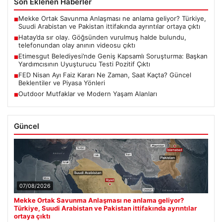
Son Eklenen Haberler
Mekke Ortak Savunma Anlaşması ne anlama geliyor? Türkiye,
■
Suudi Arabistan ve Pakistan ittifakında ayrıntılar ortaya çıktı
Hatay’da sır olay. Göğsünden vurulmuş halde bulundu,
■
telefonundan olay anının videosu çıktı
Etimesgut Belediyesi’nde Geniş Kapsamlı Soruşturma: Başkan
■
Yardımcısının Uyuşturucu Testi Pozitif Çıktı
FED Nisan Ayı Faiz Kararı Ne Zaman, Saat Kaçta? Güncel
■
Beklentiler ve Piyasa Yönleri
Outdoor Mutfaklar ve Modern Yaşam Alanları
■
Güncel
07/08/2026
Mekke Ortak Savunma Anlaşması ne anlama geliyor?
Türkiye, Suudi Arabistan ve Pakistan ittifakında ayrıntılar
ortaya çıktı