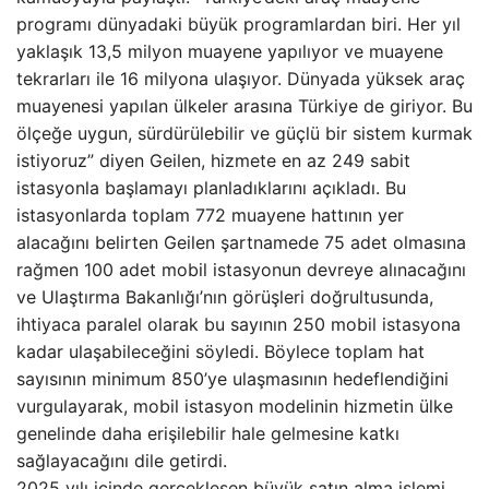
programı dünyadaki büyük programlardan biri. Her yıl
yaklaşık 13,5 milyon muayene yapılıyor ve muayene
tekrarları ile 16 milyona ulaşıyor. Dünyada yüksek araç
muayenesi yapılan ülkeler arasına Türkiye de giriyor. Bu
ölçeğe uygun, sürdürülebilir ve güçlü bir sistem kurmak
istiyoruz” diyen Geilen, hizmete en az 249 sabit
istasyonla başlamayı planladıklarını açıkladı. Bu
istasyonlarda toplam 772 muayene hattının yer
alacağını belirten Geilen şartnamede 75 adet olmasına
rağmen 100 adet mobil istasyonun devreye alınacağını
ve Ulaştırma Bakanlığı’nın görüşleri doğrultusunda,
ihtiyaca paralel olarak bu sayının 250 mobil istasyona
kadar ulaşabileceğini söyledi. Böylece toplam hat
sayısının minimum 850’ye ulaşmasının hedeflendiğini
vurgulayarak, mobil istasyon modelinin hizmetin ülke
genelinde daha erişilebilir hale gelmesine katkı
sağlayacağını dile getirdi.
2025 yılı içinde gerçekleşen büyük satın alma işlemi