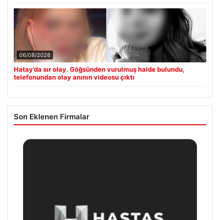
06/08/2026
Hatay’da sır olay. Göğsünden vurulmuş halde bulundu,
telefonundan olay anının videosu çıktı
Son Eklenen Firmalar