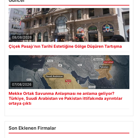
Güncel
08/08/2026
Çiçek Pasajı’nın Tarihi Estetiğine Gölge Düşüren Tartışma
07/08/2026
Mekke Ortak Savunma Anlaşması ne anlama geliyor?
Türkiye, Suudi Arabistan ve Pakistan ittifakında ayrıntılar
ortaya çıktı
Son Eklenen Firmalar