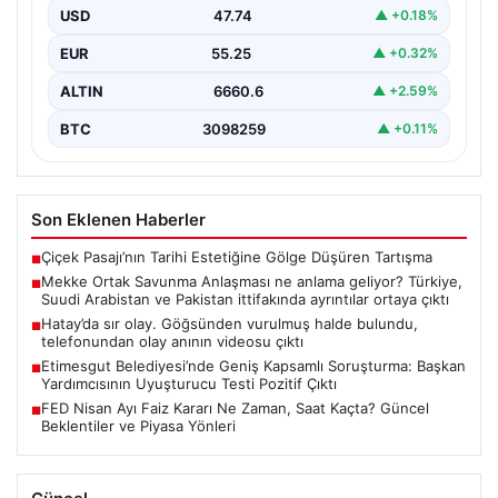
ayrıntılar ortaya çıktı
USD
47.74
▲ +0.18%
EUR
55.25
▲ +0.32%
ALTIN
6660.6
▲ +2.59%
BTC
3098259
▲ +0.11%
Son Eklenen Haberler
Çiçek Pasajı’nın Tarihi Estetiğine Gölge Düşüren Tartışma
■
Mekke Ortak Savunma Anlaşması ne anlama geliyor? Türkiye,
■
Suudi Arabistan ve Pakistan ittifakında ayrıntılar ortaya çıktı
Hatay’da sır olay. Göğsünden vurulmuş halde bulundu,
■
telefonundan olay anının videosu çıktı
Etimesgut Belediyesi’nde Geniş Kapsamlı Soruşturma: Başkan
■
Yardımcısının Uyuşturucu Testi Pozitif Çıktı
FED Nisan Ayı Faiz Kararı Ne Zaman, Saat Kaçta? Güncel
■
Beklentiler ve Piyasa Yönleri