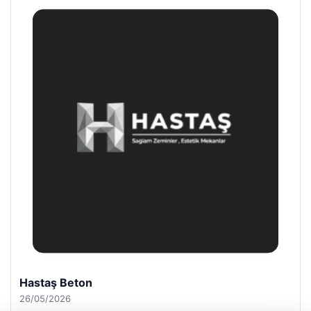
Enes Kaplan Avukatlık Bürosu
28/04/2026