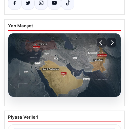
Yan Manşet
07.08.2026
Mekke Ortak Savunma Anlaşması ne
Piyasa Verileri
anlama geliyor? Türkiye, Suudi
Arabistan ve Pakistan ittifakında