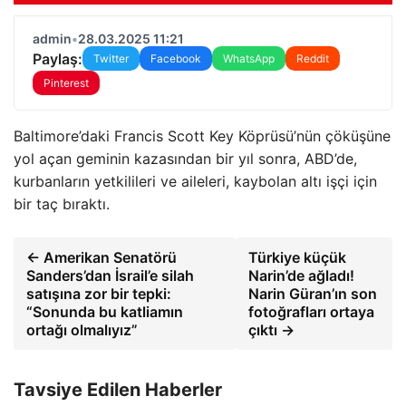
admin
•
28.03.2025 11:21
Paylaş:
Twitter
Facebook
WhatsApp
Reddit
Pinterest
Baltimore’daki Francis Scott Key Köprüsü’nün çöküşüne
yol açan geminin kazasından bir yıl sonra, ABD’de,
kurbanların yetkilileri ve aileleri, kaybolan altı işçi için
bir taç bıraktı.
← Amerikan Senatörü
Türkiye küçük
Sanders’dan İsrail’e silah
Narin’de ağladı!
satışına zor bir tepki:
Narin Güran’ın son
“Sonunda bu katliamın
fotoğrafları ortaya
ortağı olmalıyız”
çıktı →
Tavsiye Edilen Haberler