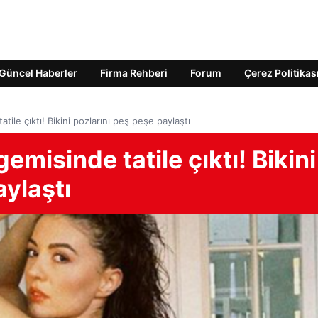
Güncel Haberler
Firma Rehberi
Forum
Çerez Politikas
ile çıktı! Bikini pozlarını peş peşe paylaştı
misinde tatile çıktı! Bikini
aylaştı