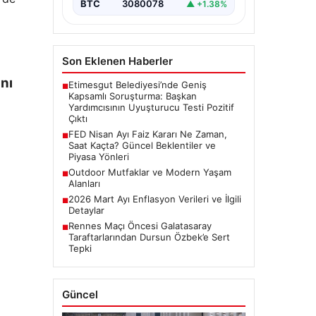
BTC
3080078
▲ +1.38%
Son Eklenen Haberler
ını
Etimesgut Belediyesi’nde Geniş
■
Kapsamlı Soruşturma: Başkan
Yardımcısının Uyuşturucu Testi Pozitif
Çıktı
FED Nisan Ayı Faiz Kararı Ne Zaman,
■
Saat Kaçta? Güncel Beklentiler ve
Piyasa Yönleri
Outdoor Mutfaklar ve Modern Yaşam
■
Alanları
2026 Mart Ayı Enflasyon Verileri ve İlgili
■
Detaylar
Rennes Maçı Öncesi Galatasaray
■
Taraftarlarından Dursun Özbek’e Sert
Tepki
Güncel