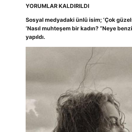
YORUMLAR KALDIRILDI
Sosyal medyadaki ünlü isim; ‘Çok güzelsi
‘Nasıl muhteşem bir kadın? “Neye benziy
yapıldı.