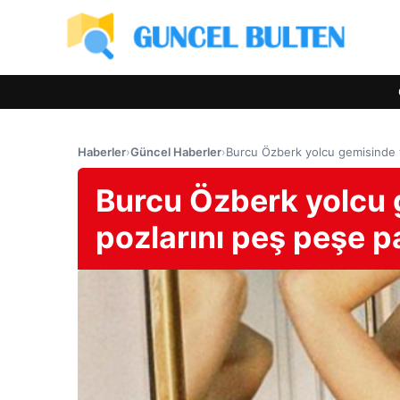
Haberler
›
Güncel Haberler
›
Burcu Özberk yolcu gemisinde tat
Burcu Özberk yolcu ge
pozlarını peş peşe p