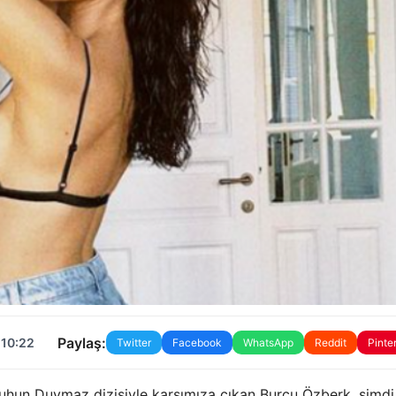
Paylaş:
 10:22
Twitter
Facebook
WhatsApp
Reddit
Pinte
 Ruhun Duymaz dizisiyle karşımıza çıkan Burcu Özberk, şimdi