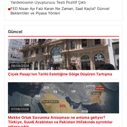
Yardımcısının Uyuşturucu Testi Pozitif Çıktı
FED Nisan Ayı Faiz Kararı Ne Zaman, Saat Kaçta? Güncel
■
Beklentiler ve Piyasa Yönleri
Güncel
08/08/2026
Çiçek Pasajı’nın Tarihi Estetiğine Gölge Düşüren Tartışma
07/08/2026
Mekke Ortak Savunma Anlaşması ne anlama geliyor?
Türkiye, Suudi Arabistan ve Pakistan ittifakında ayrıntılar
ortaya çıktı