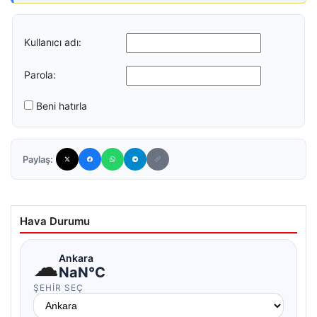
Kullanıcı adı:
Parola:
Beni hatırla
Paylaş:
Hava Durumu
☁
Ankara
NaN°C
ŞEHIR SEÇ