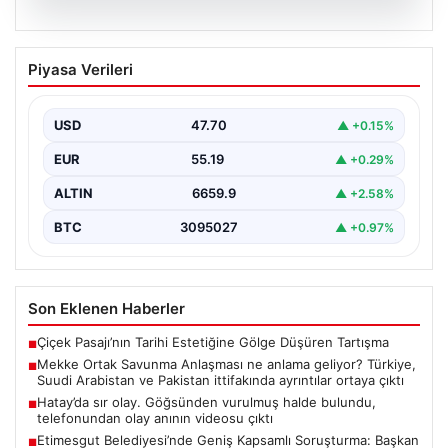
07.08.2026
Mekke Ortak Savunma Anlaşması ne
Piyasa Verileri
anlama geliyor? Türkiye, Suudi
Arabistan ve Pakistan ittifakında
ayrıntılar ortaya çıktı
USD
47.70
▲ +0.15%
EUR
55.19
▲ +0.29%
ALTIN
6659.9
▲ +2.58%
BTC
3095027
▲ +0.97%
Son Eklenen Haberler
Çiçek Pasajı’nın Tarihi Estetiğine Gölge Düşüren Tartışma
■
Mekke Ortak Savunma Anlaşması ne anlama geliyor? Türkiye,
■
Suudi Arabistan ve Pakistan ittifakında ayrıntılar ortaya çıktı
Hatay’da sır olay. Göğsünden vurulmuş halde bulundu,
■
telefonundan olay anının videosu çıktı
Etimesgut Belediyesi’nde Geniş Kapsamlı Soruşturma: Başkan
■