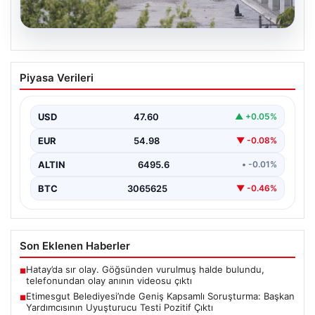
05.08.2026
Etimesgut Belediyesi’nde Geniş
Piyasa Verileri
Kapsamlı Soruşturma: Başkan
Yardımcısının Uyuşturucu Testi Pozitif
Çıktı
USD
47.60
▲ +0.05%
Ankara'nın Etimesgut ilçesinde yer alan belediyeye
EUR
54.98
▼ -0.08%
yönelik yürütülen kapsamlı bir soruşturmanın son
aşamasında önemli…
ALTIN
6495.6
• -0.01%
BTC
3065625
▼ -0.46%
Son Eklenen Haberler
Hatay’da sır olay. Göğsünden vurulmuş halde bulundu,
■
telefonundan olay anının videosu çıktı
Etimesgut Belediyesi’nde Geniş Kapsamlı Soruşturma: Başkan
■
Yardımcısının Uyuşturucu Testi Pozitif Çıktı