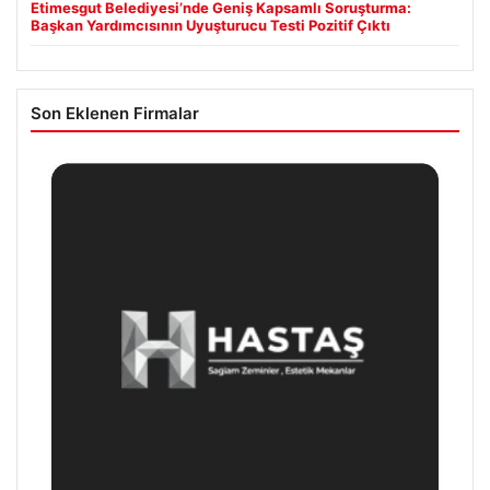
Etimesgut Belediyesi’nde Geniş Kapsamlı Soruşturma:
Başkan Yardımcısının Uyuşturucu Testi Pozitif Çıktı
Son Eklenen Firmalar