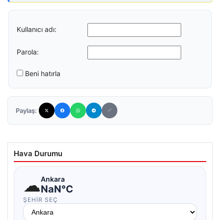
Kullanıcı adı:
Parola:
Beni hatırla
Paylaş:
Hava Durumu
☁
Ankara
NaN°C
ŞEHIR SEÇ