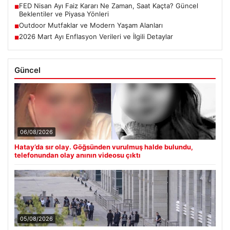
FED Nisan Ayı Faiz Kararı Ne Zaman, Saat Kaçta? Güncel
■
Beklentiler ve Piyasa Yönleri
Outdoor Mutfaklar ve Modern Yaşam Alanları
■
2026 Mart Ayı Enflasyon Verileri ve İlgili Detaylar
■
Güncel
06/08/2026
Hatay’da sır olay. Göğsünden vurulmuş halde bulundu,
telefonundan olay anının videosu çıktı
05/08/2026