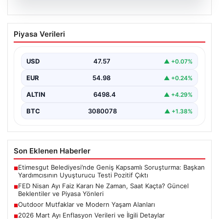
04.08.2026
FED Nisan Ayı Faiz Kararı Ne Zaman,
Piyasa Verileri
Saat Kaçta? Güncel Beklentiler ve
Piyasa Yönleri
USD
47.57
▲ +0.07%
ABD Merkez Bankası (FED) nisan ayı faiz kararı, finansal
piyasalarda büyük ilgiyle takip edilen…
EUR
54.98
▲ +0.24%
ALTIN
6498.4
▲ +4.29%
BTC
3080078
▲ +1.38%
Son Eklenen Haberler
Etimesgut Belediyesi’nde Geniş Kapsamlı Soruşturma: Başkan
■
Yardımcısının Uyuşturucu Testi Pozitif Çıktı
FED Nisan Ayı Faiz Kararı Ne Zaman, Saat Kaçta? Güncel
■
Beklentiler ve Piyasa Yönleri
Outdoor Mutfaklar ve Modern Yaşam Alanları
■
2026 Mart Ayı Enflasyon Verileri ve İlgili Detaylar
■