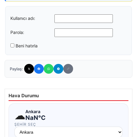
Kullanıcı adı:
Parola:
Beni hatırla
Paylaş:
Hava Durumu
☁
Ankara
NaN°C
ŞEHIR SEÇ