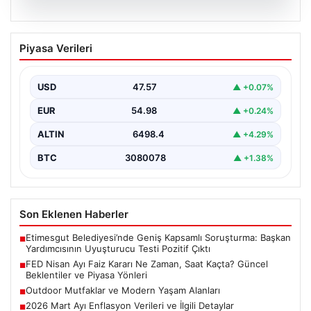
04.08.2026
FED Nisan Ayı Faiz Kararı Ne Zaman,
Piyasa Verileri
Saat Kaçta? Güncel Beklentiler ve
Piyasa Yönleri
USD
47.57
▲ +0.07%
ABD Merkez Bankası (FED) nisan ayı faiz kararı, finansal
piyasalarda büyük ilgiyle takip edilen…
EUR
54.98
▲ +0.24%
ALTIN
6498.4
▲ +4.29%
BTC
3080078
▲ +1.38%
Son Eklenen Haberler
Etimesgut Belediyesi’nde Geniş Kapsamlı Soruşturma: Başkan
■
Yardımcısının Uyuşturucu Testi Pozitif Çıktı
FED Nisan Ayı Faiz Kararı Ne Zaman, Saat Kaçta? Güncel
■
Beklentiler ve Piyasa Yönleri
Outdoor Mutfaklar ve Modern Yaşam Alanları
■
2026 Mart Ayı Enflasyon Verileri ve İlgili Detaylar
■