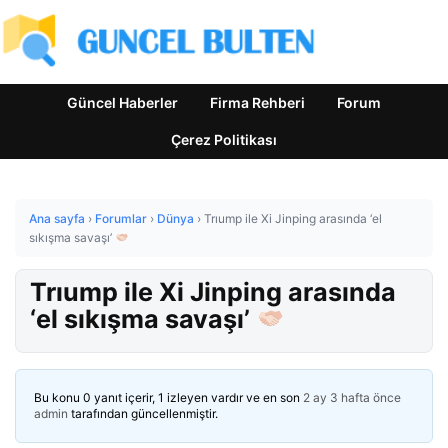
Güncel Haberler
Firma Rehberi
Forum
Çerez Politikası
Ana sayfa
›
Forumlar
›
Dünya
›
Trıump ile Xi Jinping arasında ‘el
sıkışma savaşı’
Trıump ile Xi Jinping arasında
‘el sıkışma savaşı’
Bu konu 0 yanıt içerir, 1 izleyen vardır ve en son
2 ay 3 hafta önce
admin
tarafından güncellenmiştir.