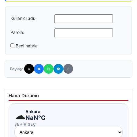
Kullanıcı adı:
Parola:
Beni hatırla
Paylaş:
Hava Durumu
☁
Ankara
NaN°C
ŞEHIR SEÇ