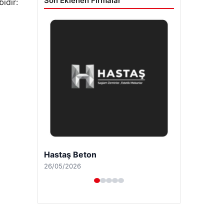
Son Eklenen Firmalar
idir:
Enes Kaplan Avukatlık Bürosu
28/04/2026