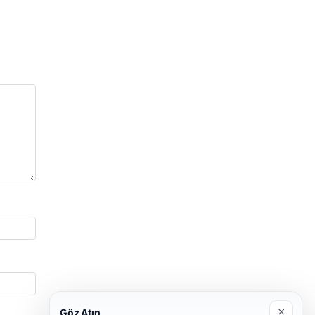
×
Göz Atın