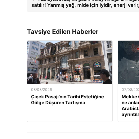
satılır! Yanmış yağ, mide için iyidir, enerji ver
Tavsiye Edilen Haberler
08/08/2026
07/08/20
Çiçek Pasajı’nın Tarihi Estetiğine
Mekke 
Gölge Düşüren Tartışma
ne anla
Arabist
ayrıntıl