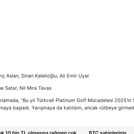
ç Aslan, Sinan Kalelioğlu, Ali Emir Uyar
e Satar, Nil Mira Tavas
klamada, “Bu yıl Türkcell Platinum Golf Mücadelesi 2025’in 5
 olmaya başladı. Yarışmaya da katıldım, ancak rütbeye girmed
ırlık 10 bin TL olmasına rağmen çok
BTC sahiplerinin