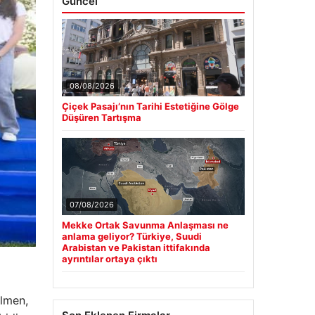
Güncel
08/08/2026
Çiçek Pasajı’nın Tarihi Estetiğine Gölge
Düşüren Tartışma
07/08/2026
Mekke Ortak Savunma Anlaşması ne
anlama geliyor? Türkiye, Suudi
Arabistan ve Pakistan ittifakında
ayrıntılar ortaya çıktı
ülmen,