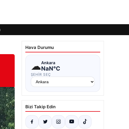
ı
Hava Durumu
☁
Ankara
NaN°C
ŞEHIR SEÇ
Bizi Takip Edin