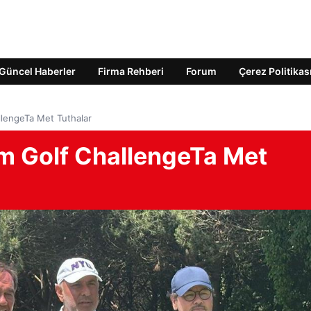
Güncel Haberler
Firma Rehberi
Forum
Çerez Politikas
llengeTa Met Tuthalar
um Golf ChallengeTa Met