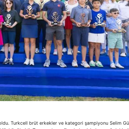
oldu. Turkcell brüt erkekler ve kategori şampiyonu Selim G