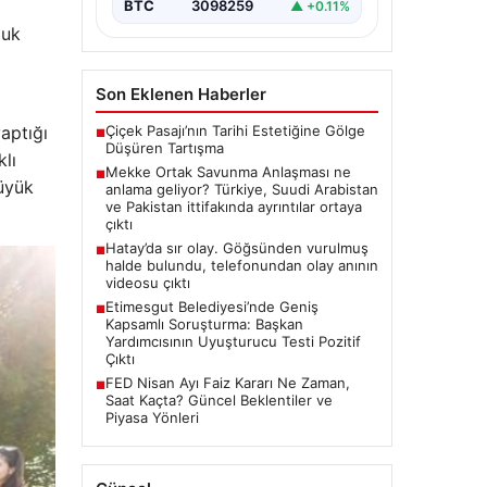
BTC
3098259
▲ +0.11%
luk
Son Eklenen Haberler
Çiçek Pasajı’nın Tarihi Estetiğine Gölge
aptığı
■
Düşüren Tartışma
klı
Mekke Ortak Savunma Anlaşması ne
■
büyük
anlama geliyor? Türkiye, Suudi Arabistan
ve Pakistan ittifakında ayrıntılar ortaya
çıktı
Hatay’da sır olay. Göğsünden vurulmuş
■
halde bulundu, telefonundan olay anının
videosu çıktı
Etimesgut Belediyesi’nde Geniş
■
Kapsamlı Soruşturma: Başkan
Yardımcısının Uyuşturucu Testi Pozitif
Çıktı
FED Nisan Ayı Faiz Kararı Ne Zaman,
■
Saat Kaçta? Güncel Beklentiler ve
Piyasa Yönleri