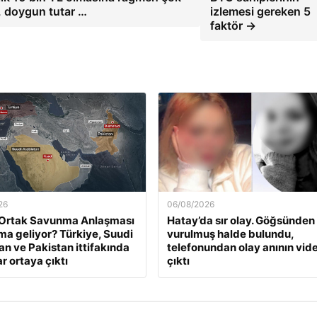
ir, doygun tutar …
izlemesi gereken 5
faktör →
26
06/08/2026
Ortak Savunma Anlaşması
Hatay’da sır olay. Göğsünden
ma geliyor? Türkiye, Suudi
vurulmuş halde bulundu,
an ve Pakistan ittifakında
telefonundan olay anının vid
ar ortaya çıktı
çıktı