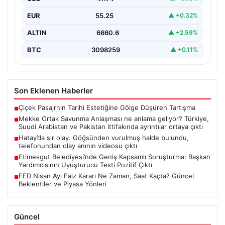
EUR
55.25
▲ +0.32%
ALTIN
6660.6
▲ +2.59%
BTC
3098259
▲ +0.11%
Son Eklenen Haberler
Çiçek Pasajı’nın Tarihi Estetiğine Gölge Düşüren Tartışma
■
Mekke Ortak Savunma Anlaşması ne anlama geliyor? Türkiye,
■
Suudi Arabistan ve Pakistan ittifakında ayrıntılar ortaya çıktı
Hatay’da sır olay. Göğsünden vurulmuş halde bulundu,
■
telefonundan olay anının videosu çıktı
Etimesgut Belediyesi’nde Geniş Kapsamlı Soruşturma: Başkan
■
Yardımcısının Uyuşturucu Testi Pozitif Çıktı
FED Nisan Ayı Faiz Kararı Ne Zaman, Saat Kaçta? Güncel
■
Beklentiler ve Piyasa Yönleri
Güncel