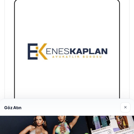
×
Göz Atın
Enes Kaplan Avukatlık Bürosu
28/04/2026