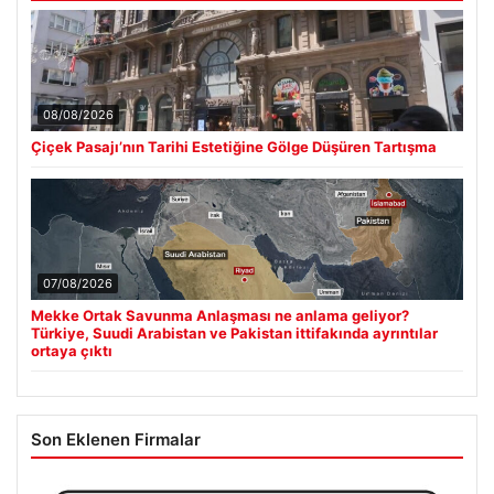
08/08/2026
Çiçek Pasajı’nın Tarihi Estetiğine Gölge Düşüren Tartışma
07/08/2026
Mekke Ortak Savunma Anlaşması ne anlama geliyor?
Türkiye, Suudi Arabistan ve Pakistan ittifakında ayrıntılar
ortaya çıktı
Son Eklenen Firmalar