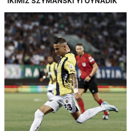
”İKİMİZ SZYMANSKI’Yİ OYNADIK”