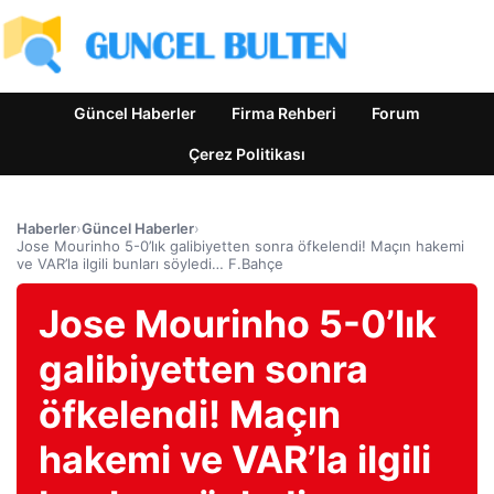
Güncel Haberler
Firma Rehberi
Forum
Çerez Politikası
Haberler
›
Güncel Haberler
›
Jose Mourinho 5-0’lık galibiyetten sonra öfkelendi! Maçın hakemi
ve VAR’la ilgili bunları söyledi… F.Bahçe
Jose Mourinho 5-0’lık
galibiyetten sonra
öfkelendi! Maçın
hakemi ve VAR’la ilgili