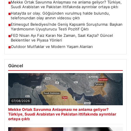
Mekke Ortak Savunma Anlaşması ne anlama geliyor? Türkiye,
■
Suudi Arabistan ve Pakistan ittifakında ayrıntılar ortaya çıktı
Hatay’da sır olay. Göğsünden vurulmuş halde bulundu,
■
telefonundan olay anının videosu çıktı
Etimesgut Belediyesi’nde Geniş Kapsamlı Soruşturma: Başkan
■
Yardımcısının Uyuşturucu Testi Pozitif Çıktı
FED Nisan Ayı Faiz Kararı Ne Zaman, Saat Kaçta? Güncel
■
Beklentiler ve Piyasa Yönleri
Outdoor Mutfaklar ve Modern Yaşam Alanları
■
Güncel
07/08/2026
Mekke Ortak Savunma Anlaşması ne anlama geliyor?
Türkiye, Suudi Arabistan ve Pakistan ittifakında ayrıntılar
ortaya çıktı