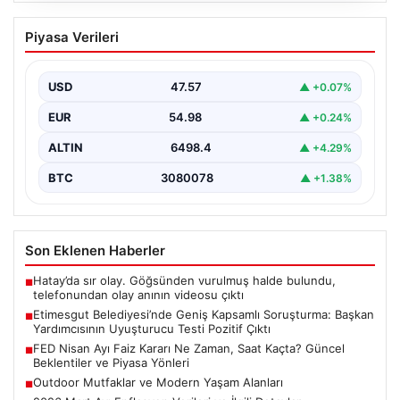
Etimesgut Belediyesi’nde Geniş
Piyasa Verileri
Kapsamlı Soruşturma: Başkan
Yardımcısının Uyuşturucu Testi Pozitif
Çıktı
USD
47.57
▲ +0.07%
Ankara’nın Etimesgut ilçesinde yer alan belediyeye
EUR
54.98
▲ +0.24%
yönelik yürütülen kapsamlı bir soruşturmanın son
aşamasında önemli…
ALTIN
6498.4
▲ +4.29%
BTC
3080078
▲ +1.38%
Son Eklenen Haberler
Hatay’da sır olay. Göğsünden vurulmuş halde bulundu,
■
telefonundan olay anının videosu çıktı
Etimesgut Belediyesi’nde Geniş Kapsamlı Soruşturma: Başkan
■
Yardımcısının Uyuşturucu Testi Pozitif Çıktı
FED Nisan Ayı Faiz Kararı Ne Zaman, Saat Kaçta? Güncel
■
Beklentiler ve Piyasa Yönleri
Outdoor Mutfaklar ve Modern Yaşam Alanları
■