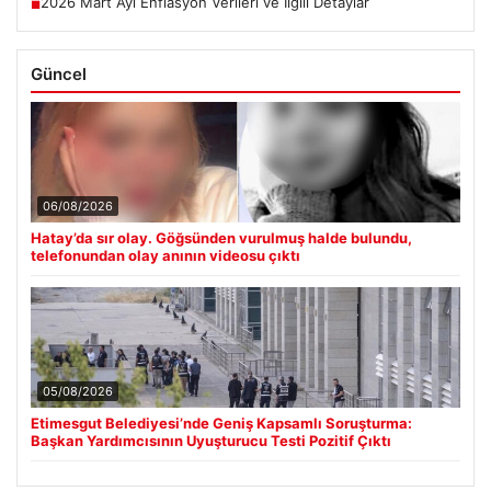
2026 Mart Ayı Enflasyon Verileri ve İlgili Detaylar
■
Güncel
06/08/2026
Hatay’da sır olay. Göğsünden vurulmuş halde bulundu,
telefonundan olay anının videosu çıktı
05/08/2026
Etimesgut Belediyesi’nde Geniş Kapsamlı Soruşturma:
Başkan Yardımcısının Uyuşturucu Testi Pozitif Çıktı