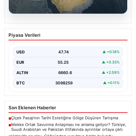
07.08.2026
Mekke Ortak Savunma Anlaşması ne
Piyasa Verileri
anlama geliyor? Türkiye, Suudi
Arabistan ve Pakistan ittifakında
ayrıntılar ortaya çıktı
USD
47.74
▲ +0.18%
EUR
55.25
▲ +0.32%
ALTIN
6660.6
▲ +2.59%
BTC
3098259
▲ +0.11%
Son Eklenen Haberler
Çiçek Pasajı’nın Tarihi Estetiğine Gölge Düşüren Tartışma
■
Mekke Ortak Savunma Anlaşması ne anlama geliyor? Türkiye,
■
Suudi Arabistan ve Pakistan ittifakında ayrıntılar ortaya çıktı
Hatay’da sır olay. Göğsünden vurulmuş halde bulundu,