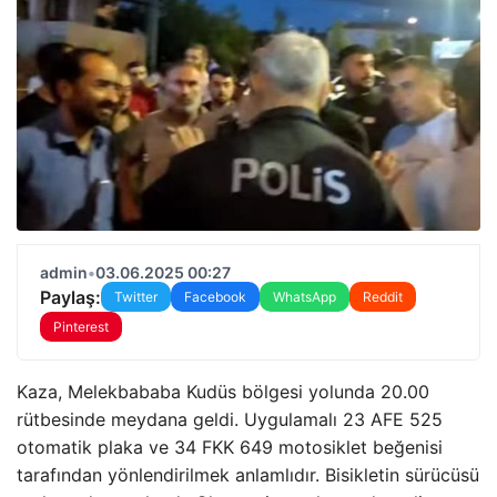
admin
•
03.06.2025 00:27
Paylaş:
Twitter
Facebook
WhatsApp
Reddit
Pinterest
Kaza, Melekbababa Kudüs bölgesi yolunda 20.00
rütbesinde meydana geldi. Uygulamalı 23 AFE 525
otomatik plaka ve 34 FKK 649 motosiklet beğenisi
tarafından yönlendirilmek anlamlıdır. Bisikletin sürücüsü