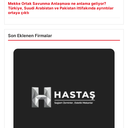
Mekke Ortak Savunma Anlaşması ne anlama geliyor?
Türkiye, Suudi Arabistan ve Pakistan ittifakında ayrıntılar
ortaya çıktı
Son Eklenen Firmalar