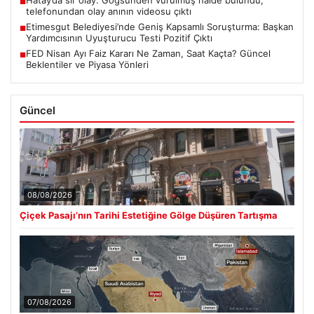
■
telefonundan olay anının videosu çıktı
Etimesgut Belediyesi’nde Geniş Kapsamlı Soruşturma: Başkan
■
Yardımcısının Uyuşturucu Testi Pozitif Çıktı
FED Nisan Ayı Faiz Kararı Ne Zaman, Saat Kaçta? Güncel
■
Beklentiler ve Piyasa Yönleri
Güncel
08/08/2026
Çiçek Pasajı’nın Tarihi Estetiğine Gölge Düşüren Tartışma
07/08/2026