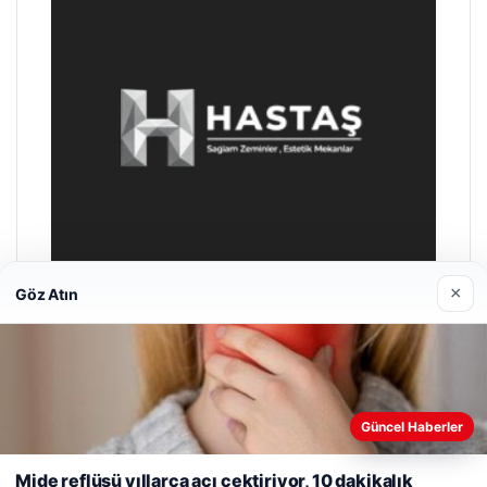
×
Göz Atın
Enes Kaplan Avukatlık Bürosu
28/04/2026
Güncel Haberler
Web sitemizi nasıl kullandığınızı daha iyi anlayabilmek,
deneyiminizi kişiselleştirmek ve geliştirmek amacıyla çerezler
Mide reflüsü yıllarca acı çektiriyor, 10 dakikalık