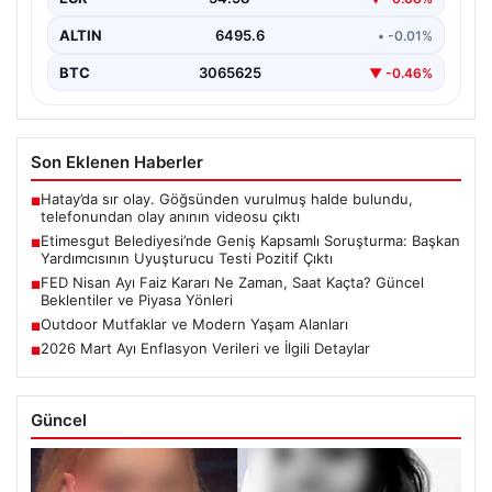
yönelik yürütülen kapsamlı bir soruşturmanın son
aşamasında önemli…
ALTIN
6495.6
• -0.01%
BTC
3065625
▼ -0.46%
Son Eklenen Haberler
Hatay’da sır olay. Göğsünden vurulmuş halde bulundu,
■
telefonundan olay anının videosu çıktı
Etimesgut Belediyesi’nde Geniş Kapsamlı Soruşturma: Başkan
■
Yardımcısının Uyuşturucu Testi Pozitif Çıktı
FED Nisan Ayı Faiz Kararı Ne Zaman, Saat Kaçta? Güncel
■
Beklentiler ve Piyasa Yönleri
Outdoor Mutfaklar ve Modern Yaşam Alanları
■
2026 Mart Ayı Enflasyon Verileri ve İlgili Detaylar
■
Güncel