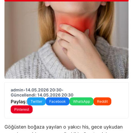
admin
•
14.05.2026 20:30
•
Güncellendi: 14.05.2026 20:30
Paylaş:
Twitter
Facebook
WhatsApp
Reddit
Pinterest
Göğüsten boğaza yayılan o yakıcı his, gece uykudan