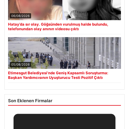
06/08/2026
Hatay’da sır olay. Göğsünden vurulmuş halde bulundu,
telefonundan olay anının videosu çıktı
05/08/2026
Etimesgut Belediyesi’nde Geniş Kapsamlı Soruşturma:
Başkan Yardımcısının Uyuşturucu Testi Pozitif Çıktı
Son Eklenen Firmalar