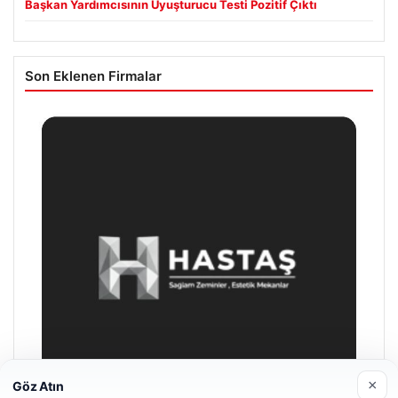
Başkan Yardımcısının Uyuşturucu Testi Pozitif Çıktı
Son Eklenen Firmalar
×
Göz Atın