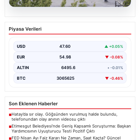
05.08.2026
Etimesgut Belediyesi’nde Geniş
Piyasa Verileri
Kapsamlı Soruşturma: Başkan
Yardımcısının Uyuşturucu Testi Pozitif
Çıktı
USD
47.60
▲ +0.05%
Ankara’nın Etimesgut ilçesinde yer alan belediyeye
EUR
54.98
▼ -0.08%
yönelik yürütülen kapsamlı bir soruşturmanın son
aşamasında önemli…
ALTIN
6495.6
• -0.01%
BTC
3065625
▼ -0.46%
Son Eklenen Haberler
Hatay’da sır olay. Göğsünden vurulmuş halde bulundu,
■
telefonundan olay anının videosu çıktı
Etimesgut Belediyesi’nde Geniş Kapsamlı Soruşturma: Başkan
■
Yardımcısının Uyuşturucu Testi Pozitif Çıktı
FED Nisan Ayı Faiz Kararı Ne Zaman, Saat Kaçta? Güncel
■