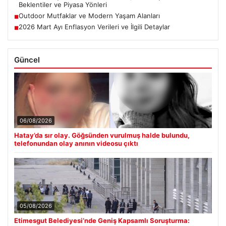
Beklentiler ve Piyasa Yönleri
Outdoor Mutfaklar ve Modern Yaşam Alanları
■
2026 Mart Ayı Enflasyon Verileri ve İlgili Detaylar
■
Güncel
06/08/2026
Hatay’da sır olay. Göğsünden vurulmuş halde bulundu,
telefonundan olay anının videosu çıktı
05/08/2026
Etimesgut Belediyesi’nde Geniş Kapsamlı Soruşturma: