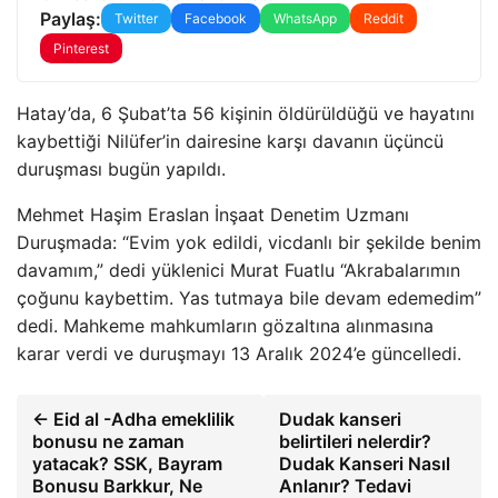
Paylaş:
Twitter
Facebook
WhatsApp
Reddit
Pinterest
Hatay’da, 6 Şubat’ta 56 kişinin öldürüldüğü ve hayatını
kaybettiği Nilüfer’in dairesine karşı davanın üçüncü
duruşması bugün yapıldı.
Mehmet Haşim Eraslan İnşaat Denetim Uzmanı
Duruşmada: “Evim yok edildi, vicdanlı bir şekilde benim
davamım,” dedi yüklenici Murat Fuatlu “Akrabalarımın
çoğunu kaybettim. Yas tutmaya bile devam edemedim”
dedi. Mahkeme mahkumların gözaltına alınmasına
karar verdi ve duruşmayı 13 Aralık 2024’e güncelledi.
← Eid al -Adha emeklilik
Dudak kanseri
bonusu ne zaman
belirtileri nelerdir?
yatacak? SSK, Bayram
Dudak Kanseri Nasıl
Bonusu Barkkur, Ne
Anlanır? Tedavi