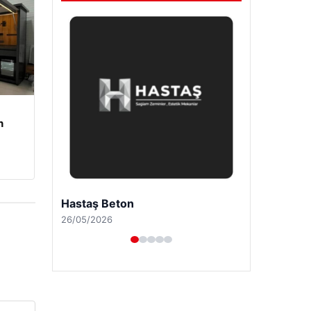
n
Enes Kaplan Avukatlık Bürosu
28/04/2026