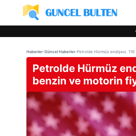
Haberler
›
Güncel Haberler
›
Petrolde Hürmüz endişesi. 116 do
Petrolde Hürmüz endiş
benzin ve motorin fiy