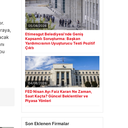
r.
05/08/2026
iraya,
Etimesgut Belediyesi’nde Geniş
lacak
Kapsamlı Soruşturma: Başkan
Yardımcısının Uyuşturucu Testi Pozitif
ını
Çıktı
 bu
04/08/2026
FED Nisan Ayı Faiz Kararı Ne Zaman,
Saat Kaçta? Güncel Beklentiler ve
Piyasa Yönleri
Son Eklenen Firmalar