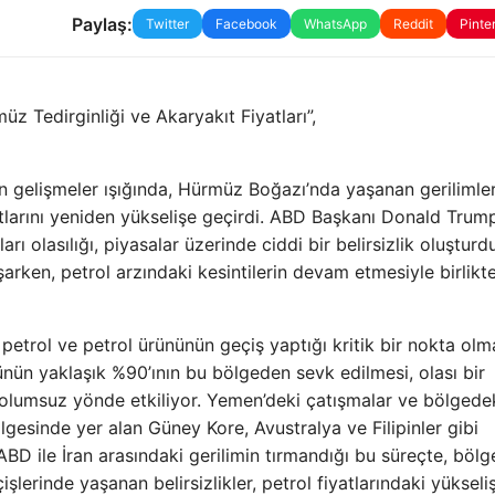
Paylaş:
Twitter
Facebook
WhatsApp
Reddit
Pinte
müz Tedirginliği ve Akaryakıt Fiyatları”,
yen gelişmeler ışığında, Hürmüz Boğazı’nda yaşanan gerilimle
yatlarını yeniden yükselişe geçirdi. ABD Başkanı Donald Trump
rı olasılığı, piyasalar üzerinde ciddi bir belirsizlik oluşturdu
aşarken, petrol arzındaki kesintilerin devam etmesiyle birlikt
etrol ve petrol ürününün geçiş yaptığı kritik bir nokta olm
ünün yaklaşık %90’ının bu bölgeden sevk edilmesi, olası bir
olumsuz yönde etkiliyor. Yemen’deki çatışmalar ve bölgede
ölgesinde yer alan Güney Kore, Avustralya ve Filipinler gibi
ABD ile İran arasındaki gerilimin tırmandığı bu süreçte, böl
erinde yaşanan belirsizlikler, petrol fiyatlarındaki yükseliş