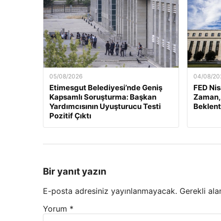
05/08/2026
04/08/20
Etimesgut Belediyesi’nde Geniş
FED Nis
Kapsamlı Soruşturma: Başkan
Zaman, 
Yardımcısının Uyuşturucu Testi
Beklent
Pozitif Çıktı
Bir yanıt yazın
E-posta adresiniz yayınlanmayacak.
Gerekli ala
Yorum
*