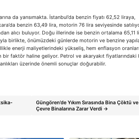
larına da yansımakta. İstanbul’da benzin fiyatı 62,52 liraya,
ra’da benzin 63,49 lira, motorin 76 lira seviyesinde satılıyo
adan alıcı buluyor. Doğu illerinde ise benzin ortalama 65,11 l
arıyla birlikte, önümüzdeki günlerde motorin ve benzine yapı
kle enerji maliyetlerindeki yükseliş, hem enflasyon oranlar
bir faktör haline geliyor. Petrol ve akaryakıt fiyatlarındaki
anlıkları üzerinde önemli sonuçlar doğurabilir.
sika-
Güngören’de Yıkım Sırasında Bina Çöktü ve
Çevre Binalarına Zarar Verdi →