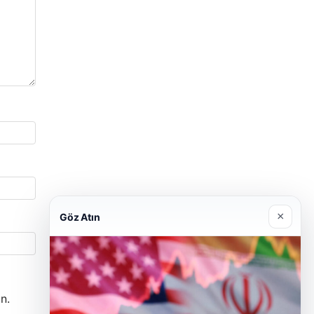
×
Göz Atın
n.