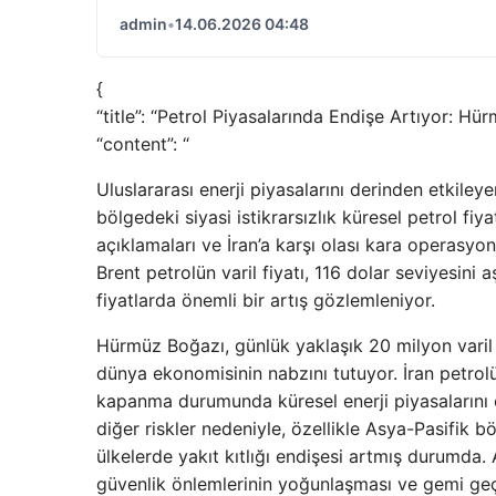
admin
•
14.06.2026 04:48
{
“title”: “Petrol Piyasalarında Endişe Artıyor: Hür
“content”: “
Uluslararası enerji piyasalarını derinden etkile
bölgedeki siyasi istikrarsızlık küresel petrol fi
açıklamaları ve İran’a karşı olası kara operasyonla
Brent petrolün varil fiyatı, 116 dolar seviyesini 
fiyatlarda önemli bir artış gözlemleniyor.
Hürmüz Boğazı, günlük yaklaşık 20 milyon varil p
dünya ekonomisinin nabzını tutuyor. İran petrol
kapanma durumunda küresel enerji piyasalarını 
diğer riskler nedeniyle, özellikle Asya-Pasifik b
ülkelerde yakıt kıtlığı endişesi artmış durumda. 
güvenlik önlemlerinin yoğunlaşması ve gemi geçişl