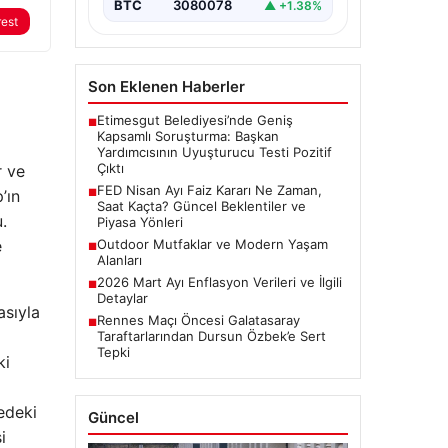
BTC
3080078
▲ +1.38%
rest
Son Eklenen Haberler
Etimesgut Belediyesi’nde Geniş
■
Kapsamlı Soruşturma: Başkan
Yardımcısının Uyuşturucu Testi Pozitif
Çıktı
r ve
FED Nisan Ayı Faiz Kararı Ne Zaman,
’ın
■
Saat Kaçta? Güncel Beklentiler ve
.
Piyasa Yönleri
e
Outdoor Mutfaklar ve Modern Yaşam
■
Alanları
2026 Mart Ayı Enflasyon Verileri ve İlgili
■
Detaylar
asıyla
Rennes Maçı Öncesi Galatasaray
■
Taraftarlarından Dursun Özbek’e Sert
Tepki
ki
gedeki
Güncel
i