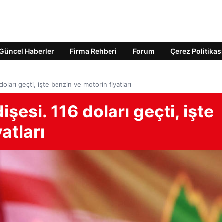
Güncel Haberler
Firma Rehberi
Forum
Çerez Politikas
ları geçti, işte benzin ve motorin fiyatları
esi. 116 doları geçti, işte
atları