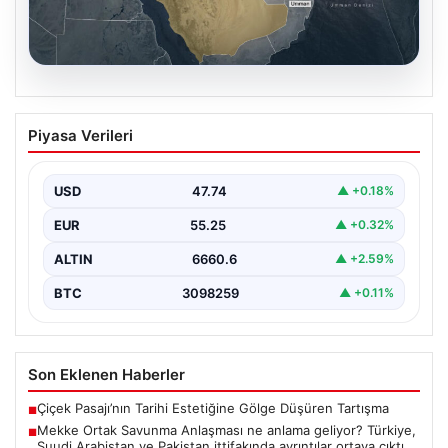
07.08.2026
Mekke Ortak Savunma Anlaşması ne
Piyasa Verileri
anlama geliyor? Türkiye, Suudi
Arabistan ve Pakistan ittifakında
ayrıntılar ortaya çıktı
USD
47.74
▲ +0.18%
EUR
55.25
▲ +0.32%
ALTIN
6660.6
▲ +2.59%
BTC
3098259
▲ +0.11%
Son Eklenen Haberler
Çiçek Pasajı’nın Tarihi Estetiğine Gölge Düşüren Tartışma
■
Mekke Ortak Savunma Anlaşması ne anlama geliyor? Türkiye,
■
Suudi Arabistan ve Pakistan ittifakında ayrıntılar ortaya çıktı