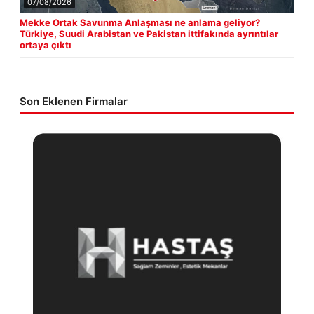
07/08/2026
Mekke Ortak Savunma Anlaşması ne anlama geliyor?
Türkiye, Suudi Arabistan ve Pakistan ittifakında ayrıntılar
ortaya çıktı
Son Eklenen Firmalar