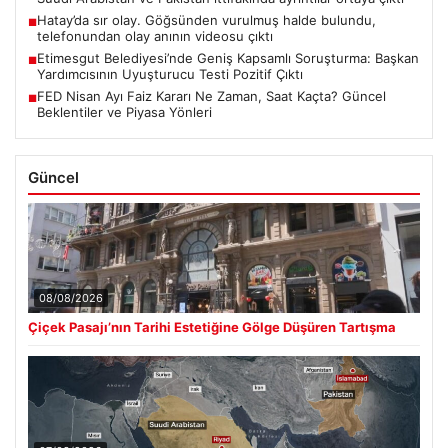
Hatay’da sır olay. Göğsünden vurulmuş halde bulundu,
■
telefonundan olay anının videosu çıktı
Etimesgut Belediyesi’nde Geniş Kapsamlı Soruşturma: Başkan
■
Yardımcısının Uyuşturucu Testi Pozitif Çıktı
FED Nisan Ayı Faiz Kararı Ne Zaman, Saat Kaçta? Güncel
■
Beklentiler ve Piyasa Yönleri
Güncel
08/08/2026
Çiçek Pasajı’nın Tarihi Estetiğine Gölge Düşüren Tartışma