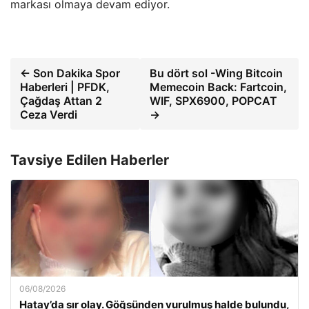
markası olmaya devam ediyor.
← Son Dakika Spor
Bu dört sol -Wing Bitcoin
Haberleri | PFDK,
Memecoin Back: Fartcoin,
Çağdaş Attan 2
WIF, SPX6900, POPCAT
Ceza Verdi
→
Tavsiye Edilen Haberler
06/08/2026
Hatay’da sır olay. Göğsünden vurulmuş halde bulundu,