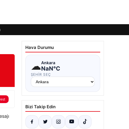
ı
Hava Durumu
☁
Ankara
NaN°C
ŞEHIR SEÇ
rest
Bizi Takip Edin
sajı