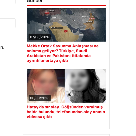
Güncel
07/08/2026
Mekke Ortak Savunma Anlaşması ne
n.
anlama geliyor? Türkiye, Suudi
Arabistan ve Pakistan ittifakında
ayrıntılar ortaya çıktı
06/08/2026
Hatay’da sır olay. Göğsünden vurulmuş
halde bulundu, telefonundan olay anının
videosu çıktı