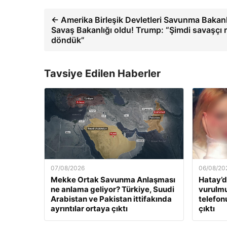
← Amerika Birleşik Devletleri Savunma Bakanl
Savaş Bakanlığı oldu! Trump: “Şimdi savaşçı
döndük”
Tavsiye Edilen Haberler
07/08/2026
06/08/20
Mekke Ortak Savunma Anlaşması
Hatay’d
ne anlama geliyor? Türkiye, Suudi
vurulmu
Arabistan ve Pakistan ittifakında
telefon
ayrıntılar ortaya çıktı
çıktı