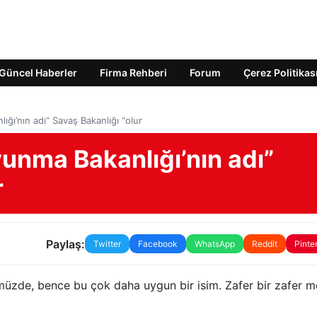
Güncel Haberler
Firma Rehberi
Forum
Çerez Politikas
ığı’nın adı” Savaş Bakanlığı “olur
vunma Bakanlığı’nın adı”
r
Paylaş:
Twitter
Facebook
WhatsApp
Reddit
Pinte
de, bence bu çok daha uygun bir isim. Zafer bir zafer me