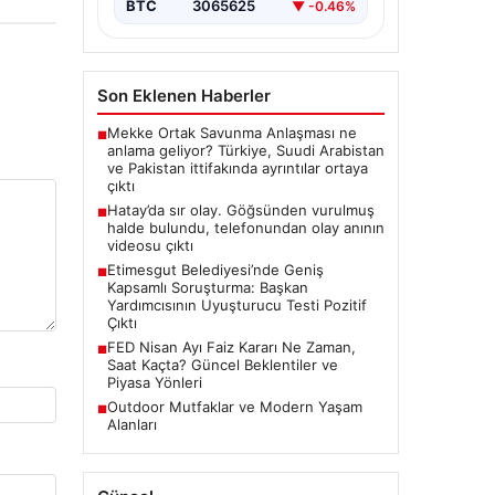
yüzüne…
BTC
3065625
▼ -0.46%
Son Eklenen Haberler
Mekke Ortak Savunma Anlaşması ne
■
anlama geliyor? Türkiye, Suudi Arabistan
ve Pakistan ittifakında ayrıntılar ortaya
çıktı
Hatay’da sır olay. Göğsünden vurulmuş
■
halde bulundu, telefonundan olay anının
videosu çıktı
Etimesgut Belediyesi’nde Geniş
■
Kapsamlı Soruşturma: Başkan
Yardımcısının Uyuşturucu Testi Pozitif
Çıktı
FED Nisan Ayı Faiz Kararı Ne Zaman,
■
Saat Kaçta? Güncel Beklentiler ve
Piyasa Yönleri
Outdoor Mutfaklar ve Modern Yaşam
■
Alanları