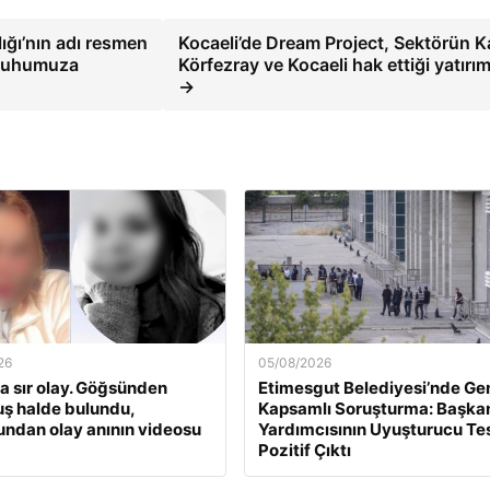
ığı’nın adı resmen
Kocaeli’de Dream Project, Sektörün Ka
 ruhumuza
Körfezray ve Kocaeli hak ettiği yatırım
→
26
05/08/2026
a sır olay. Göğsünden
Etimesgut Belediyesi’nde Ge
ş halde bulundu,
Kapsamlı Soruşturma: Başka
undan olay anının videosu
Yardımcısının Uyuşturucu Tes
Pozitif Çıktı