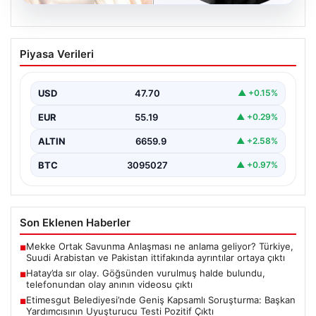
06.08.2026
Hatay’da sır olay. Göğsünden vurulmuş
Piyasa Verileri
halde bulundu, telefonundan olay anının
videosu çıktı
USD
47.70
▲ +0.15%
{“title”: “Hatay’da Gizemli Olay: Göğsünden Yaralanan
Kadın ve Olay Anını Kaydeden Video Gün yüzüne…
EUR
55.19
▲ +0.29%
ALTIN
6659.9
▲ +2.58%
BTC
3095027
▲ +0.97%
Son Eklenen Haberler
Mekke Ortak Savunma Anlaşması ne anlama geliyor? Türkiye,
■
Suudi Arabistan ve Pakistan ittifakında ayrıntılar ortaya çıktı
Hatay’da sır olay. Göğsünden vurulmuş halde bulundu,
■
telefonundan olay anının videosu çıktı
Etimesgut Belediyesi’nde Geniş Kapsamlı Soruşturma: Başkan
■
Yardımcısının Uyuşturucu Testi Pozitif Çıktı