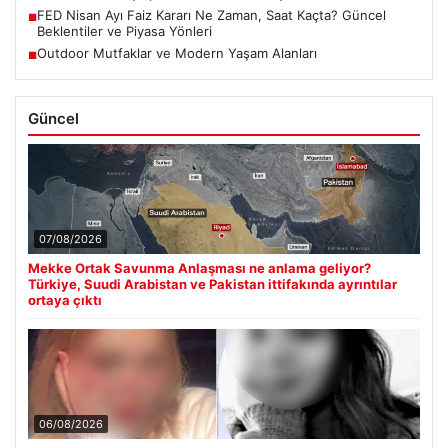
FED Nisan Ayı Faiz Kararı Ne Zaman, Saat Kaçta? Güncel
■
Beklentiler ve Piyasa Yönleri
Outdoor Mutfaklar ve Modern Yaşam Alanları
■
Güncel
07/08/2026
Mekke Ortak Savunma Anlaşması ne anlama geliyor?
Türkiye, Suudi Arabistan ve Pakistan ittifakında ayrıntılar
ortaya çıktı
06/08/2026