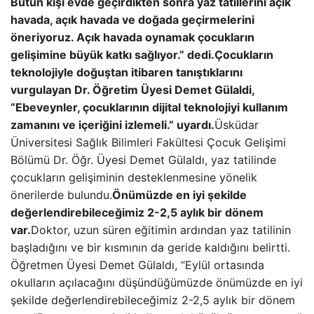
Bütün kışı evde geçirdikten sonra yaz tatillerini açık
havada, açık havada ve doğada geçirmelerini
öneriyoruz. Açık havada oynamak çocukların
gelişimine büyük katkı sağlıyor.” dedi.
Çocukların
teknolojiyle doğuştan itibaren tanıştıklarını
vurgulayan Dr. Öğretim Üyesi Demet Gülaldi,
“Ebeveynler, çocuklarının dijital teknolojiyi kullanım
zamanını ve içeriğini izlemeli.” uyardı.
Üsküdar
Üniversitesi Sağlık Bilimleri Fakültesi Çocuk Gelişimi
Bölümü Dr. Öğr. Üyesi Demet Gülaldı, yaz tatilinde
çocukların gelişiminin desteklenmesine yönelik
önerilerde bulundu.
Önümüzde en iyi şekilde
değerlendirebileceğimiz 2-2,5 aylık bir dönem
var.
Doktor, uzun süren eğitimin ardından yaz tatilinin
başladığını ve bir kısmının da geride kaldığını belirtti.
Öğretmen Üyesi Demet Gülaldı, “Eylül ortasında
okulların açılacağını düşündüğümüzde önümüzde en iyi
şekilde değerlendirebileceğimiz 2-2,5 aylık bir dönem