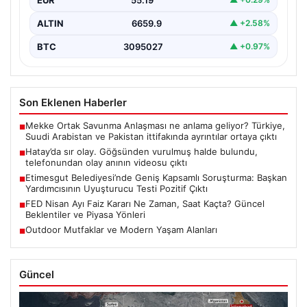
ALTIN
6659.9
▲ +2.58%
BTC
3095027
▲ +0.97%
Son Eklenen Haberler
Mekke Ortak Savunma Anlaşması ne anlama geliyor? Türkiye,
■
Suudi Arabistan ve Pakistan ittifakında ayrıntılar ortaya çıktı
Hatay’da sır olay. Göğsünden vurulmuş halde bulundu,
■
telefonundan olay anının videosu çıktı
Etimesgut Belediyesi’nde Geniş Kapsamlı Soruşturma: Başkan
■
Yardımcısının Uyuşturucu Testi Pozitif Çıktı
FED Nisan Ayı Faiz Kararı Ne Zaman, Saat Kaçta? Güncel
■
Beklentiler ve Piyasa Yönleri
Outdoor Mutfaklar ve Modern Yaşam Alanları
■
Güncel