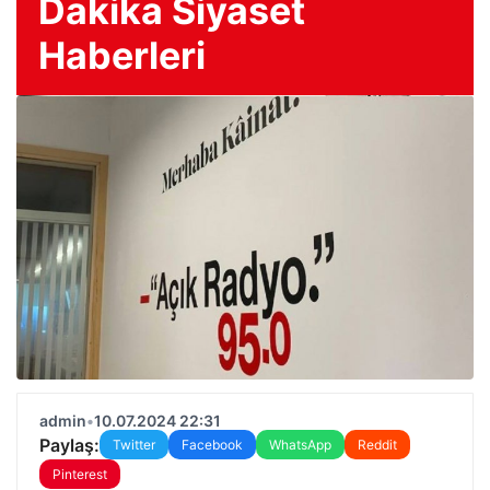
Dakika Siyaset
Haberleri
admin
•
10.07.2024 22:31
Paylaş:
Twitter
Facebook
WhatsApp
Reddit
Pinterest