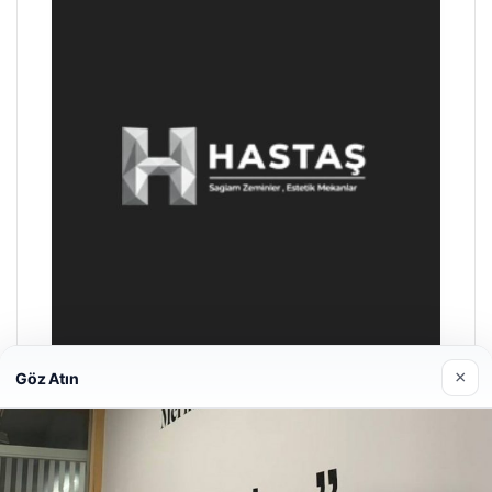
×
Göz Atın
Enes Kaplan Avukatlık Bürosu
28/04/2026