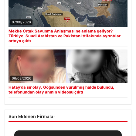
07/08/2026
Mekke Ortak Savunma Anlaşması ne anlama geliyor?
Türkiye, Suudi Arabistan ve Pakistan ittifakında ayrıntılar
ortaya çıktı
06/08/2026
Hatay’da sır olay. Göğsünden vurulmuş halde bulundu,
telefonundan olay anının videosu çıktı
Son Eklenen Firmalar