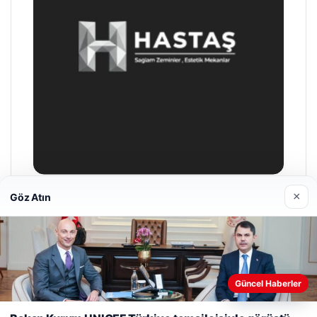
×
Göz Atın
Enes Kaplan Avukatlık Bürosu
28/04/2026
Web sitemizi nasıl kullandığınızı daha iyi anlayabilmek,
Güncel Haberler
deneyiminizi kişiselleştirmek ve geliştirmek amacıyla çerezler
kullanıyoruz.
Çerez Politikamız