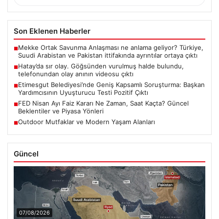
Son Eklenen Haberler
Mekke Ortak Savunma Anlaşması ne anlama geliyor? Türkiye,
■
Suudi Arabistan ve Pakistan ittifakında ayrıntılar ortaya çıktı
Hatay’da sır olay. Göğsünden vurulmuş halde bulundu,
■
telefonundan olay anının videosu çıktı
Etimesgut Belediyesi’nde Geniş Kapsamlı Soruşturma: Başkan
■
Yardımcısının Uyuşturucu Testi Pozitif Çıktı
FED Nisan Ayı Faiz Kararı Ne Zaman, Saat Kaçta? Güncel
■
Beklentiler ve Piyasa Yönleri
Outdoor Mutfaklar ve Modern Yaşam Alanları
■
Güncel
07/08/2026