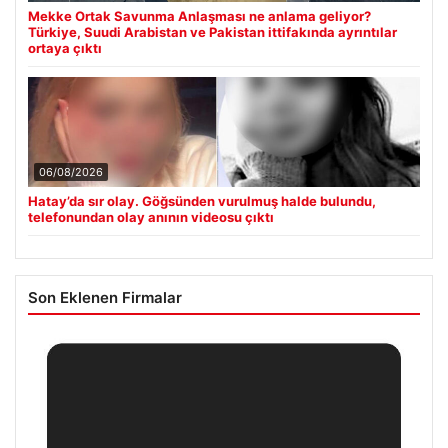
Mekke Ortak Savunma Anlaşması ne anlama geliyor?
Türkiye, Suudi Arabistan ve Pakistan ittifakında ayrıntılar
ortaya çıktı
06/08/2026
Hatay’da sır olay. Göğsünden vurulmuş halde bulundu,
telefonundan olay anının videosu çıktı
Son Eklenen Firmalar