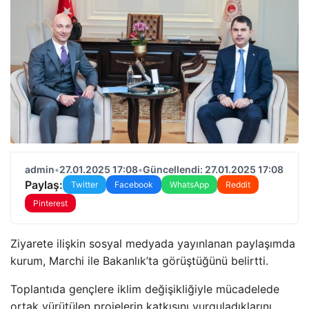
admin
•
27.01.2025 17:08
•
Güncellendi: 27.01.2025 17:08
Paylaş:
Twitter
Facebook
WhatsApp
Reddit
Pinterest
Ziyarete ilişkin sosyal medyada yayınlanan paylaşımda
kurum, Marchi ile Bakanlık’ta görüştüğünü belirtti.
Toplantıda gençlere iklim değişikliğiyle mücadelede
ortak yürütülen projelerin katkısını vurguladıklarını