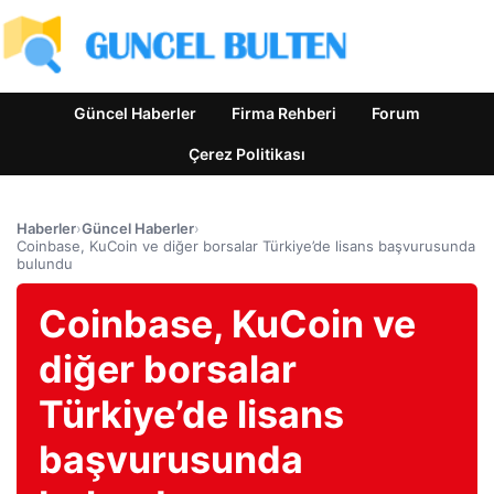
Güncel Haberler
Firma Rehberi
Forum
Çerez Politikası
Haberler
›
Güncel Haberler
›
Coinbase, KuCoin ve diğer borsalar Türkiye’de lisans başvurusunda
bulundu
Coinbase, KuCoin ve
diğer borsalar
Türkiye’de lisans
başvurusunda