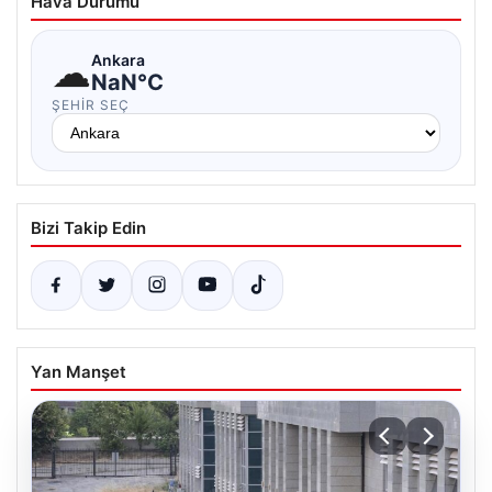
Hava Durumu
☁
Ankara
NaN°C
ŞEHIR SEÇ
Bizi Takip Edin
Yan Manşet