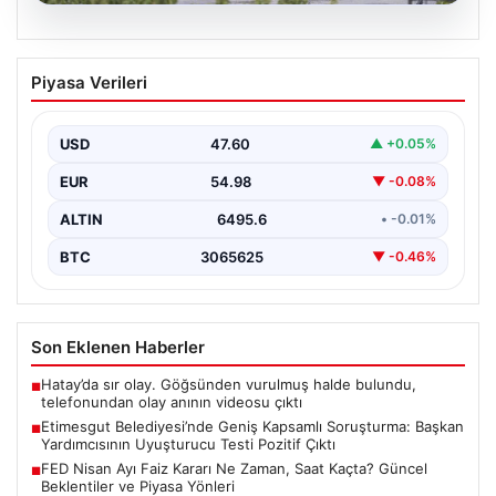
05.08.2026
Etimesgut Belediyesi’nde Geniş
Piyasa Verileri
Kapsamlı Soruşturma: Başkan
Yardımcısının Uyuşturucu Testi Pozitif
Çıktı
USD
47.60
▲ +0.05%
Ankara’nın Etimesgut ilçesinde yer alan belediyeye
EUR
54.98
▼ -0.08%
yönelik yürütülen kapsamlı bir soruşturmanın son
aşamasında önemli…
ALTIN
6495.6
• -0.01%
BTC
3065625
▼ -0.46%
Son Eklenen Haberler
Hatay’da sır olay. Göğsünden vurulmuş halde bulundu,
■
telefonundan olay anının videosu çıktı
Etimesgut Belediyesi’nde Geniş Kapsamlı Soruşturma: Başkan
■
Yardımcısının Uyuşturucu Testi Pozitif Çıktı
FED Nisan Ayı Faiz Kararı Ne Zaman, Saat Kaçta? Güncel
■
Beklentiler ve Piyasa Yönleri