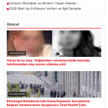
Outdoor Mutfaklar ve Modern Yaşam Alanları
■
2026 Mart Ayı Enflasyon Verileri ve İlgili Detaylar
■
Güncel
06/08/2026
Hatay’da sır olay. Göğsünden vurulmuş halde bulundu,
telefonundan olay anının videosu çıktı
05/08/2026
Etimesgut Belediyesi’nde Geniş Kapsamlı Soruşturma:
Başkan Yardımcısının Uyuşturucu Testi Pozitif Çıktı