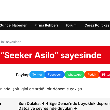
Güncel Haberler
Firma Rehberi
Forum
Çerez Politikas
ilo” sayesinde
 “Seeker Asilo” sayesinde
Paylaş:
Twitter
Facebook
WhatsApp
Reddit
Pinte
ında işbirliğini arttırdığı bir dönemle çakıştı.
a
Son Dakika: 4.4 Ege Denizi’nde büyüklük deprem
Datça ve çevresinde duyulan →