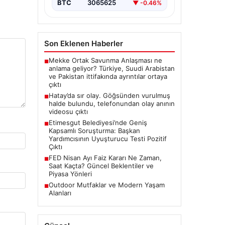
yüzüne…
BTC
3065625
▼ -0.46%
Son Eklenen Haberler
Mekke Ortak Savunma Anlaşması ne
■
anlama geliyor? Türkiye, Suudi Arabistan
ve Pakistan ittifakında ayrıntılar ortaya
çıktı
Hatay’da sır olay. Göğsünden vurulmuş
■
halde bulundu, telefonundan olay anının
videosu çıktı
Etimesgut Belediyesi’nde Geniş
■
Kapsamlı Soruşturma: Başkan
Yardımcısının Uyuşturucu Testi Pozitif
Çıktı
FED Nisan Ayı Faiz Kararı Ne Zaman,
■
Saat Kaçta? Güncel Beklentiler ve
Piyasa Yönleri
Outdoor Mutfaklar ve Modern Yaşam
■
Alanları