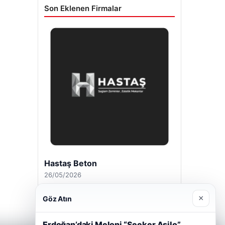
Son Eklenen Firmalar
Hastaş Beton
26/05/2026
×
Göz Atın
Erdoğan’daki Meloni “Seeker Asilo”