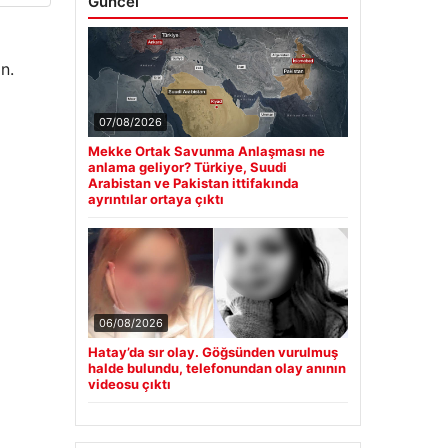
Güncel
n.
07/08/2026
Mekke Ortak Savunma Anlaşması ne
anlama geliyor? Türkiye, Suudi
Arabistan ve Pakistan ittifakında
ayrıntılar ortaya çıktı
06/08/2026
Hatay’da sır olay. Göğsünden vurulmuş
halde bulundu, telefonundan olay anının
videosu çıktı