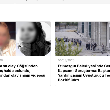
26
05/08/2026
a sır olay. Göğsünden
Etimesgut Belediyesi’nde Ge
ş halde bulundu,
Kapsamlı Soruşturma: Başka
undan olay anının videosu
Yardımcısının Uyuşturucu Tes
Pozitif Çıktı