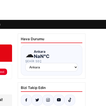
ı
Hava Durumu
☁
Ankara
NaN°C
ŞEHIR SEÇ
rest
Bizi Takip Edin
i!