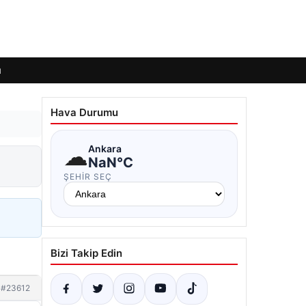
ı
Hava Durumu
☁
Ankara
NaN°C
ŞEHIR SEÇ
Bizi Takip Edin
#23612