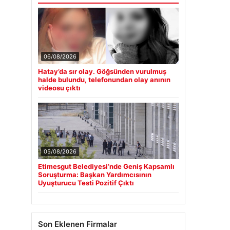
06/08/2026
Hatay’da sır olay. Göğsünden vurulmuş
halde bulundu, telefonundan olay anının
videosu çıktı
05/08/2026
Etimesgut Belediyesi’nde Geniş Kapsamlı
Soruşturma: Başkan Yardımcısının
Uyuşturucu Testi Pozitif Çıktı
Son Eklenen Firmalar