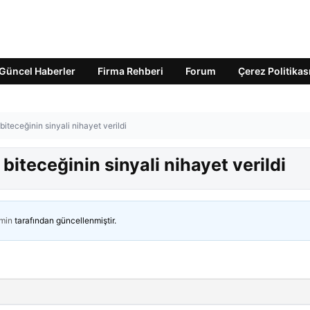
Güncel Haberler
Firma Rehberi
Forum
Çerez Politikas
biteceğinin sinyali nihayet verildi
 biteceğinin sinyali nihayet verildi
min
tarafından güncellenmiştir.