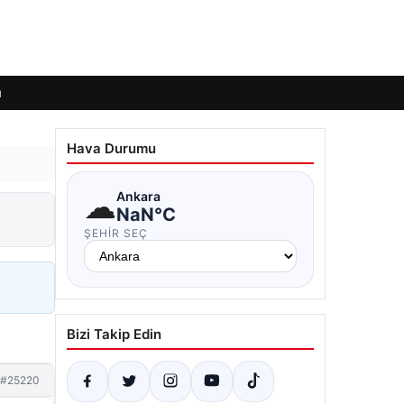
ı
Hava Durumu
☁
Ankara
NaN°C
ŞEHIR SEÇ
Bizi Takip Edin
#25220