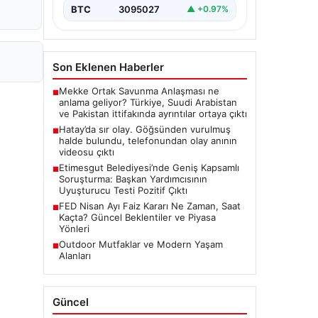
BTC
3095027
▲ +0.97%
Son Eklenen Haberler
Mekke Ortak Savunma Anlaşması ne
■
anlama geliyor? Türkiye, Suudi Arabistan
ve Pakistan ittifakında ayrıntılar ortaya çıktı
Hatay’da sır olay. Göğsünden vurulmuş
■
halde bulundu, telefonundan olay anının
videosu çıktı
Etimesgut Belediyesi’nde Geniş Kapsamlı
■
Soruşturma: Başkan Yardımcısının
Uyuşturucu Testi Pozitif Çıktı
FED Nisan Ayı Faiz Kararı Ne Zaman, Saat
■
Kaçta? Güncel Beklentiler ve Piyasa
Yönleri
Outdoor Mutfaklar ve Modern Yaşam
■
Alanları
Güncel