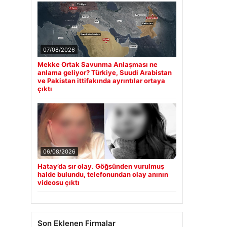
07/08/2026
Mekke Ortak Savunma Anlaşması ne
anlama geliyor? Türkiye, Suudi Arabistan
ve Pakistan ittifakında ayrıntılar ortaya
çıktı
06/08/2026
Hatay’da sır olay. Göğsünden vurulmuş
halde bulundu, telefonundan olay anının
videosu çıktı
Son Eklenen Firmalar