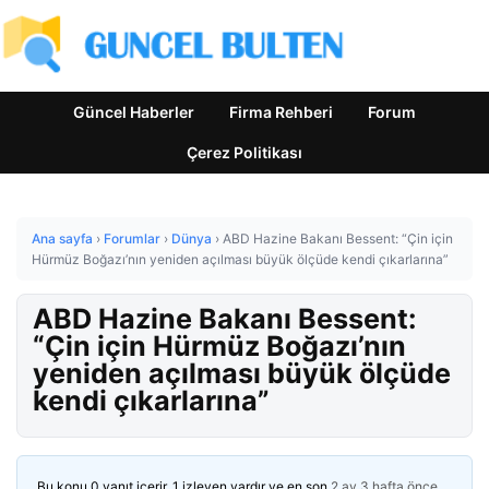
Güncel Haberler
Firma Rehberi
Forum
Çerez Politikası
Ana sayfa
›
Forumlar
›
Dünya
›
ABD Hazine Bakanı Bessent: “Çin için
Hürmüz Boğazı’nın yeniden açılması büyük ölçüde kendi çıkarlarına”
ABD Hazine Bakanı Bessent:
“Çin için Hürmüz Boğazı’nın
yeniden açılması büyük ölçüde
kendi çıkarlarına”
Bu konu 0 yanıt içerir, 1 izleyen vardır ve en son
2 ay 3 hafta önce