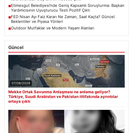
Etimesgut Belediyesi’nde Geniş Kapsamlı Soruşturma: Başkan
■
Yardımcısının Uyuşturucu Testi Pozitif Çıktı
FED Nisan Ayı Faiz Kararı Ne Zaman, Saat Kaçta? Güncel
■
Beklentiler ve Piyasa Yönleri
Outdoor Mutfaklar ve Modern Yaşam Alanları
■
Güncel
07/08/2026
Mekke Ortak Savunma Anlaşması ne anlama geliyor?
Türkiye, Suudi Arabistan ve Pakistan ittifakında ayrıntılar
ortaya çıktı