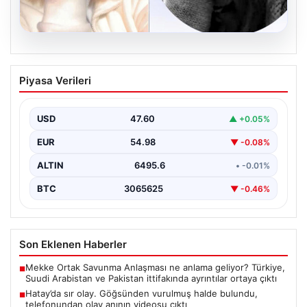
06.08.2026
Hatay’da sır olay. Göğsünden vurulmuş
Piyasa Verileri
halde bulundu, telefonundan olay anının
videosu çıktı
USD
47.60
▲ +0.05%
{"title": "Hatay’da Gizemli Olay: Göğsünden Yaralanan
Kadın ve Olay Anını Kaydeden Video Gün yüzüne…
EUR
54.98
▼ -0.08%
ALTIN
6495.6
• -0.01%
BTC
3065625
▼ -0.46%
Son Eklenen Haberler
Mekke Ortak Savunma Anlaşması ne anlama geliyor? Türkiye,
■
Suudi Arabistan ve Pakistan ittifakında ayrıntılar ortaya çıktı
Hatay’da sır olay. Göğsünden vurulmuş halde bulundu,
■
telefonundan olay anının videosu çıktı