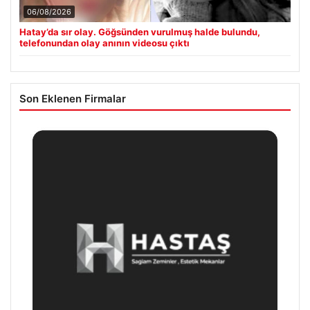
06/08/2026
Hatay’da sır olay. Göğsünden vurulmuş halde bulundu,
telefonundan olay anının videosu çıktı
Son Eklenen Firmalar