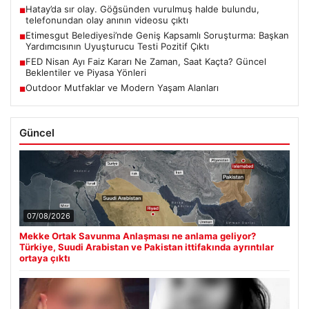
Hatay’da sır olay. Göğsünden vurulmuş halde bulundu,
■
telefonundan olay anının videosu çıktı
Etimesgut Belediyesi’nde Geniş Kapsamlı Soruşturma: Başkan
■
Yardımcısının Uyuşturucu Testi Pozitif Çıktı
FED Nisan Ayı Faiz Kararı Ne Zaman, Saat Kaçta? Güncel
■
Beklentiler ve Piyasa Yönleri
Outdoor Mutfaklar ve Modern Yaşam Alanları
■
Güncel
07/08/2026
Mekke Ortak Savunma Anlaşması ne anlama geliyor?
Türkiye, Suudi Arabistan ve Pakistan ittifakında ayrıntılar
ortaya çıktı