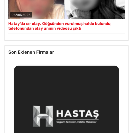
06/08/2026
Hatay’da sır olay. Göğsünden vurulmuş halde bulundu,
telefonundan olay anının videosu çıktı
Son Eklenen Firmalar