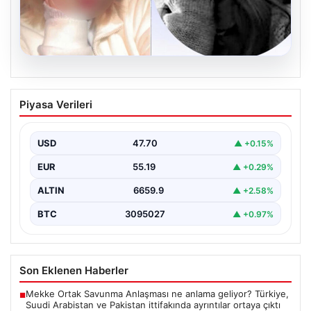
06.08.2026
Hatay’da sır olay. Göğsünden vurulmuş
Piyasa Verileri
halde bulundu, telefonundan olay anının
videosu çıktı
USD
47.70
▲ +0.15%
{"title": "Hatay’da Gizemli Olay: Göğsünden Yaralanan
Kadın ve Olay Anını Kaydeden Video Gün yüzüne…
EUR
55.19
▲ +0.29%
ALTIN
6659.9
▲ +2.58%
BTC
3095027
▲ +0.97%
Son Eklenen Haberler
Mekke Ortak Savunma Anlaşması ne anlama geliyor? Türkiye,
■
Suudi Arabistan ve Pakistan ittifakında ayrıntılar ortaya çıktı