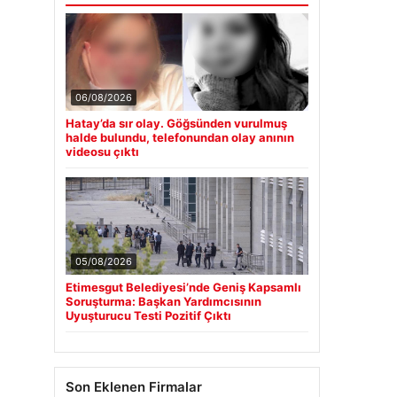
06/08/2026
Hatay’da sır olay. Göğsünden vurulmuş
halde bulundu, telefonundan olay anının
videosu çıktı
05/08/2026
Etimesgut Belediyesi’nde Geniş Kapsamlı
Soruşturma: Başkan Yardımcısının
Uyuşturucu Testi Pozitif Çıktı
Son Eklenen Firmalar