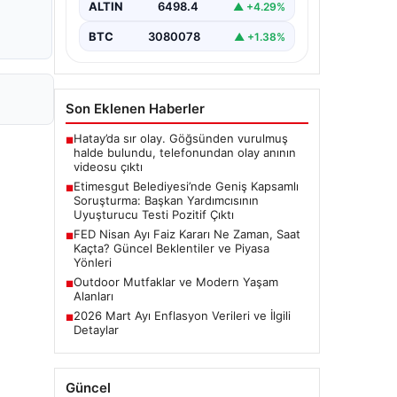
alan belediyeye yönelik yürütülen
ALTIN
6498.4
▲ +4.29%
kapsamlı bir soruşturmanın son
aşamasında önemli…
BTC
3080078
▲ +1.38%
Son Eklenen Haberler
Hatay’da sır olay. Göğsünden vurulmuş
■
halde bulundu, telefonundan olay anının
videosu çıktı
Etimesgut Belediyesi’nde Geniş Kapsamlı
■
Soruşturma: Başkan Yardımcısının
Uyuşturucu Testi Pozitif Çıktı
FED Nisan Ayı Faiz Kararı Ne Zaman, Saat
■
Kaçta? Güncel Beklentiler ve Piyasa
Yönleri
Outdoor Mutfaklar ve Modern Yaşam
■
Alanları
2026 Mart Ayı Enflasyon Verileri ve İlgili
■
Detaylar
Güncel