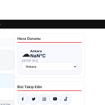
ı
Hava Durumu
☁
Ankara
NaN°C
ŞEHIR SEÇ
Bizi Takip Edin
#16296