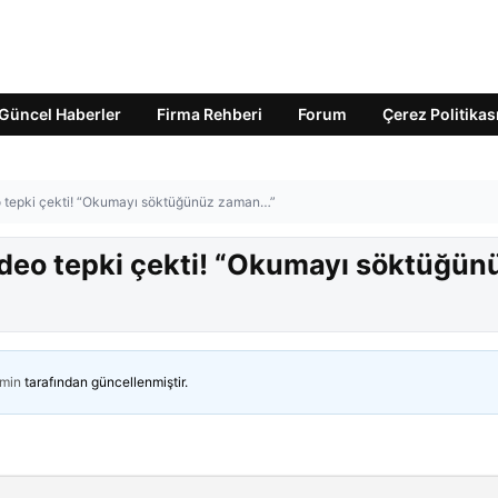
Güncel Haberler
Firma Rehberi
Forum
Çerez Politikas
deo tepki çekti! “Okumayı söktüğünüz zaman…”
video tepki çekti! “Okumayı söktüğün
min
tarafından güncellenmiştir.