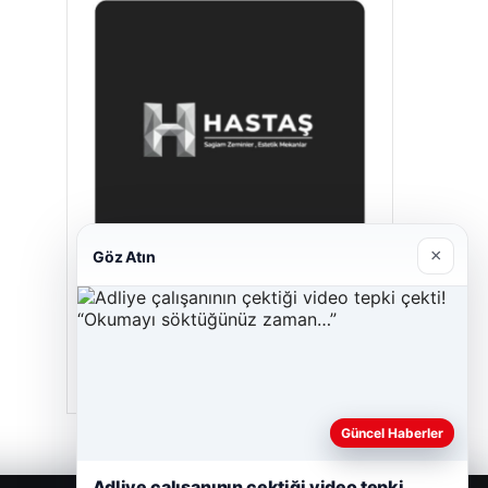
×
Göz Atın
Hastaş Beton
26/05/2026
Güncel Haberler
Adliye çalışanının çektiği video tepki