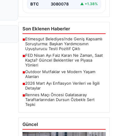
BTC
3080078
▲ +1.38%
Son Eklenen Haberler
Etimesgut Belediyesi’nde Geniş Kapsamlı
■
Soruşturma: Başkan Yardımcısının
Uyuşturucu Testi Pozitif Çıktı
FED Nisan Ayı Faiz Kararı Ne Zaman, Saat
■
Kaçta? Güncel Beklentiler ve Piyasa
Yönleri
Outdoor Mutfaklar ve Modern Yaşam
■
Alanları
2026 Mart Ayı Enflasyon Verileri ve İlgili
■
Detaylar
Rennes Maçı Öncesi Galatasaray
■
Taraftarlarından Dursun Özbek’e Sert
Tepki
Güncel