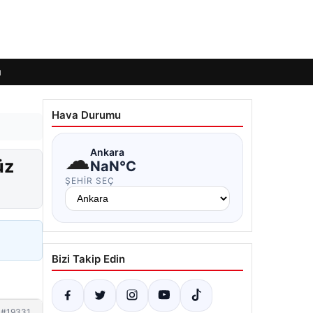
ı
Hava Durumu
☁
Ankara
üz
NaN°C
ŞEHIR SEÇ
Bizi Takip Edin
#19331