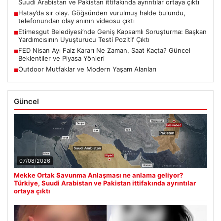
Suudi Arabistan ve Pakistan ittifakında ayrıntılar ortaya çıktı
Hatay’da sır olay. Göğsünden vurulmuş halde bulundu,
■
telefonundan olay anının videosu çıktı
Etimesgut Belediyesi’nde Geniş Kapsamlı Soruşturma: Başkan
■
Yardımcısının Uyuşturucu Testi Pozitif Çıktı
FED Nisan Ayı Faiz Kararı Ne Zaman, Saat Kaçta? Güncel
■
Beklentiler ve Piyasa Yönleri
Outdoor Mutfaklar ve Modern Yaşam Alanları
■
Güncel
07/08/2026
Mekke Ortak Savunma Anlaşması ne anlama geliyor?
Türkiye, Suudi Arabistan ve Pakistan ittifakında ayrıntılar
ortaya çıktı