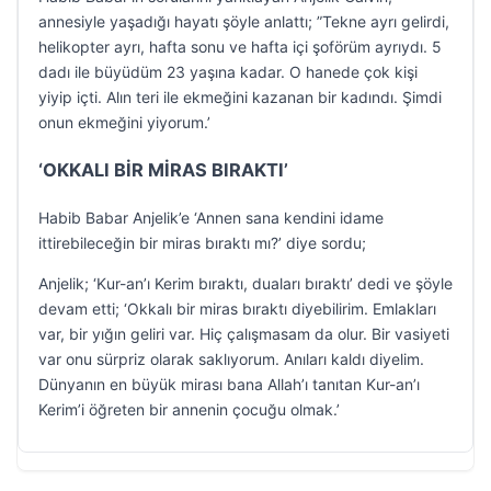
annesiyle yaşadığı hayatı şöyle anlattı; ”Tekne ayrı gelirdi,
helikopter ayrı, hafta sonu ve hafta içi şoförüm ayrıydı. 5
dadı ile büyüdüm 23 yaşına kadar. O hanede çok kişi
yiyip içti. Alın teri ile ekmeğini kazanan bir kadındı. Şimdi
onun ekmeğini yiyorum.’
‘OKKALI BİR MİRAS BIRAKTI’
Habib Babar Anjelik’e ‘Annen sana kendini idame
ittirebileceğin bir miras bıraktı mı?’ diye sordu;
Anjelik; ‘Kur-an’ı Kerim bıraktı, duaları bıraktı’ dedi ve şöyle
devam etti; ‘Okkalı bir miras bıraktı diyebilirim. Emlakları
var, bir yığın geliri var. Hiç çalışmasam da olur. Bir vasiyeti
var onu sürpriz olarak saklıyorum. Anıları kaldı diyelim.
Dünyanın en büyük mirası bana Allah’ı tanıtan Kur-an’ı
Kerim’i öğreten bir annenin çocuğu olmak.’