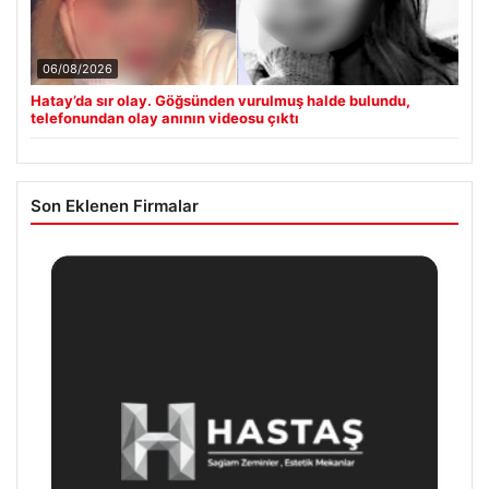
06/08/2026
Hatay’da sır olay. Göğsünden vurulmuş halde bulundu,
telefonundan olay anının videosu çıktı
Son Eklenen Firmalar