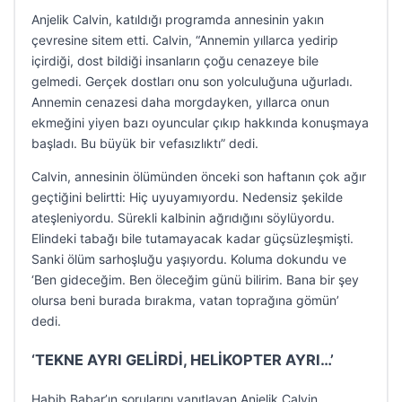
Anjelik Calvin, katıldığı programda annesinin yakın
çevresine sitem etti. Calvin, “Annemin yıllarca yedirip
içirdiği, dost bildiği insanların çoğu cenazeye bile
gelmedi. Gerçek dostları onu son yolculuğuna uğurladı.
Annemin cenazesi daha morgdayken, yıllarca onun
ekmeğini yiyen bazı oyuncular çıkıp hakkında konuşmaya
başladı. Bu büyük bir vefasızlıktı” dedi.
Calvin, annesinin ölümünden önceki son haftanın çok ağır
geçtiğini belirtti: Hiç uyuyamıyordu. Nedensiz şekilde
ateşleniyordu. Sürekli kalbinin ağrıdığını söylüyordu.
Elindeki tabağı bile tutamayacak kadar güçsüzleşmişti.
Sanki ölüm sarhoşluğu yaşıyordu. Koluma dokundu ve
‘Ben gideceğim. Ben öleceğim günü bilirim. Bana bir şey
olursa beni burada bırakma, vatan toprağına gömün’
dedi.
‘TEKNE AYRI GELİRDİ, HELİKOPTER AYRI…’
Habib Babar’ın sorularını yanıtlayan Anjelik Calvin,