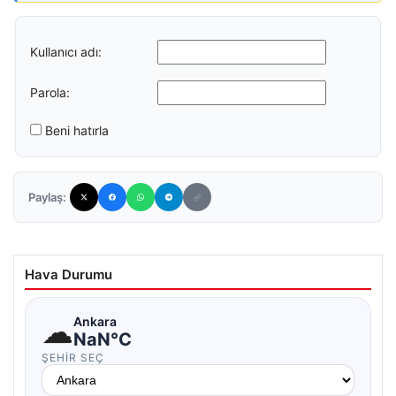
Kullanıcı adı:
Parola:
Beni hatırla
Paylaş:
Hava Durumu
☁
Ankara
NaN°C
ŞEHIR SEÇ