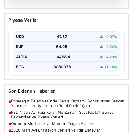
04.08.2026
FED Nisan Ayı Faiz Kararı Ne Zaman,
Piyasa Verileri
Saat Kaçta? Güncel Beklentiler ve
Piyasa Yönleri
USD
47.57
▲ +0.07%
ABD Merkez Bankası (FED) nisan ayı faiz kararı, finansal
piyasalarda büyük ilgiyle takip edilen…
EUR
54.98
▲ +0.24%
ALTIN
6498.4
▲ +4.29%
BTC
3080078
▲ +1.38%
Son Eklenen Haberler
Etimesgut Belediyesi’nde Geniş Kapsamlı Soruşturma: Başkan
■
Yardımcısının Uyuşturucu Testi Pozitif Çıktı
FED Nisan Ayı Faiz Kararı Ne Zaman, Saat Kaçta? Güncel
■
Beklentiler ve Piyasa Yönleri
Outdoor Mutfaklar ve Modern Yaşam Alanları
■
2026 Mart Ayı Enflasyon Verileri ve İlgili Detaylar
■