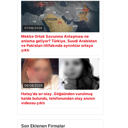
07/08/2026
Mekke Ortak Savunma Anlaşması ne
anlama geliyor? Türkiye, Suudi Arabistan
ve Pakistan ittifakında ayrıntılar ortaya
çıktı
06/08/2026
Hatay’da sır olay. Göğsünden vurulmuş
halde bulundu, telefonundan olay anının
videosu çıktı
Son Eklenen Firmalar