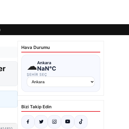
ı
Hava Durumu
☁
Ankara
er
NaN°C
ŞEHIR SEÇ
Bizi Takip Edin
#14810