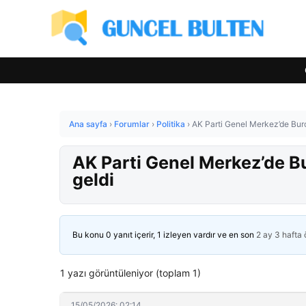
Ana sayfa
›
Forumlar
›
Politika
›
AK Parti Genel Merkez’de Burcu
AK Parti Genel Merkez’de Bur
geldi
Bu konu 0 yanıt içerir, 1 izleyen vardır ve en son
2 ay 3 hafta
1 yazı görüntüleniyor (toplam 1)
15/05/2026: 02:14