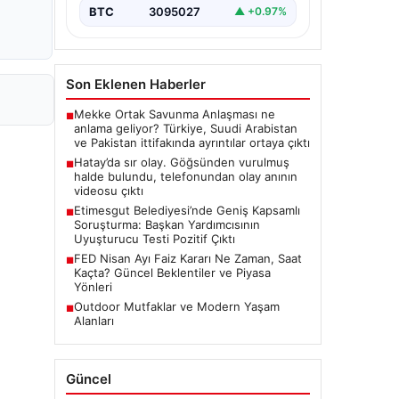
BTC
3095027
▲ +0.97%
Son Eklenen Haberler
Mekke Ortak Savunma Anlaşması ne
■
anlama geliyor? Türkiye, Suudi Arabistan
ve Pakistan ittifakında ayrıntılar ortaya çıktı
Hatay’da sır olay. Göğsünden vurulmuş
■
halde bulundu, telefonundan olay anının
videosu çıktı
Etimesgut Belediyesi’nde Geniş Kapsamlı
■
Soruşturma: Başkan Yardımcısının
Uyuşturucu Testi Pozitif Çıktı
FED Nisan Ayı Faiz Kararı Ne Zaman, Saat
■
Kaçta? Güncel Beklentiler ve Piyasa
Yönleri
Outdoor Mutfaklar ve Modern Yaşam
■
Alanları
Güncel