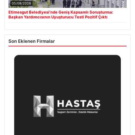
05/08/2026
Etimesgut Belediyesi’nde Geniş Kapsamlı Soruşturma:
Başkan Yardımcısının Uyuşturucu Testi Pozitif Çıktı
Son Eklenen Firmalar