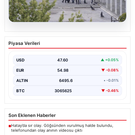
05.08.2026
Etimesgut Belediyesi’nde Geniş
Piyasa Verileri
Kapsamlı Soruşturma: Başkan
Yardımcısının Uyuşturucu Testi Pozitif
Çıktı
USD
47.60
▲ +0.05%
Ankara'nın Etimesgut ilçesinde yer alan belediyeye
EUR
54.98
▼ -0.08%
yönelik yürütülen kapsamlı bir soruşturmanın son
aşamasında önemli…
ALTIN
6495.6
• -0.01%
BTC
3065625
▼ -0.46%
Son Eklenen Haberler
Hatay’da sır olay. Göğsünden vurulmuş halde bulundu,
■
telefonundan olay anının videosu çıktı