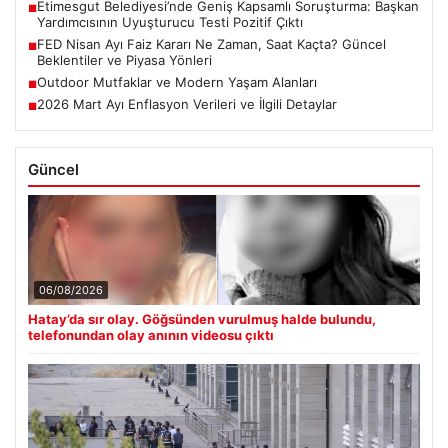
Etimesgut Belediyesi’nde Geniş Kapsamlı Soruşturma: Başkan
■
Yardımcısının Uyuşturucu Testi Pozitif Çıktı
FED Nisan Ayı Faiz Kararı Ne Zaman, Saat Kaçta? Güncel
■
Beklentiler ve Piyasa Yönleri
Outdoor Mutfaklar ve Modern Yaşam Alanları
■
2026 Mart Ayı Enflasyon Verileri ve İlgili Detaylar
■
Güncel
06/08/2026
Hatay’da sır olay. Göğsünden vurulmuş halde bulundu,
telefonundan olay anının videosu çıktı