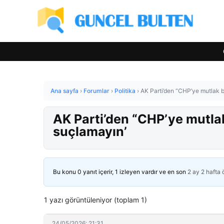
Ana sayfa
›
Forumlar
›
Politika
›
AK Parti’den “CHP’ye mutlak bu
AK Parti’den “CHP’ye mutlak 
suçlamayın’
Bu konu 0 yanıt içerir, 1 izleyen vardır ve en son
2 ay 2 hafta
1 yazı görüntüleniyor (toplam 1)
24/05/2026: 21:31