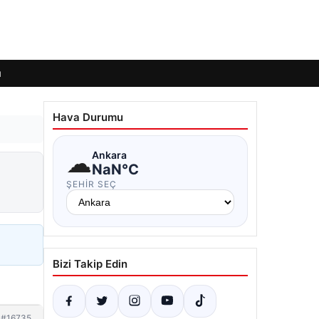
ı
Hava Durumu
☁
Ankara
NaN°C
ŞEHIR SEÇ
Bizi Takip Edin
#16735