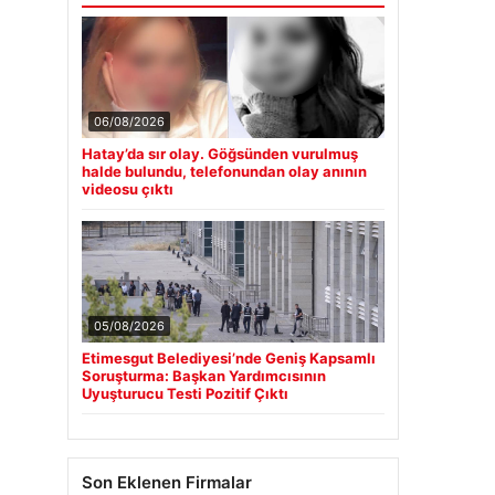
06/08/2026
Hatay’da sır olay. Göğsünden vurulmuş
halde bulundu, telefonundan olay anının
videosu çıktı
05/08/2026
Etimesgut Belediyesi’nde Geniş Kapsamlı
Soruşturma: Başkan Yardımcısının
Uyuşturucu Testi Pozitif Çıktı
Son Eklenen Firmalar