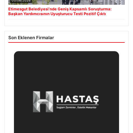
05/08/2026
Etimesgut Belediyesi’nde Geniş Kapsamlı Soruşturma:
Başkan Yardımcısının Uyuşturucu Testi Pozitif Çıktı
Son Eklenen Firmalar