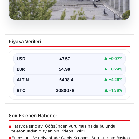
05.08.2026
Etimesgut Belediyesi’nde Geniş
Piyasa Verileri
Kapsamlı Soruşturma: Başkan
Yardımcısının Uyuşturucu Testi Pozitif
Çıktı
USD
47.57
▲ +0.07%
Ankara'nın Etimesgut ilçesinde yer alan belediyeye
EUR
54.98
▲ +0.24%
yönelik yürütülen kapsamlı bir soruşturmanın son
aşamasında önemli…
ALTIN
6498.4
▲ +4.29%
BTC
3080078
▲ +1.38%
Son Eklenen Haberler
Hatay’da sır olay. Göğsünden vurulmuş halde bulundu,
■
telefonundan olay anının videosu çıktı
Etimesgut Belediyesi’nde Geniş Kapsamlı Soruşturma: Başkan
■