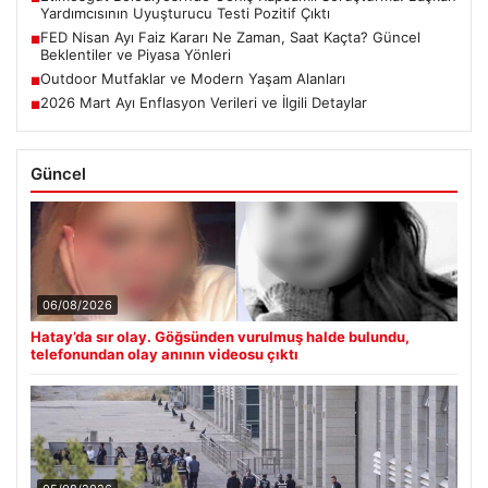
Yardımcısının Uyuşturucu Testi Pozitif Çıktı
FED Nisan Ayı Faiz Kararı Ne Zaman, Saat Kaçta? Güncel
■
Beklentiler ve Piyasa Yönleri
Outdoor Mutfaklar ve Modern Yaşam Alanları
■
2026 Mart Ayı Enflasyon Verileri ve İlgili Detaylar
■
Güncel
06/08/2026
Hatay’da sır olay. Göğsünden vurulmuş halde bulundu,
telefonundan olay anının videosu çıktı