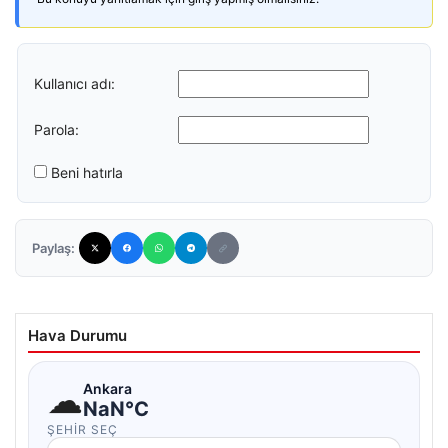
Kullanıcı adı:
Parola:
Beni hatırla
Paylaş:
Hava Durumu
☁
Ankara
NaN°C
ŞEHIR SEÇ