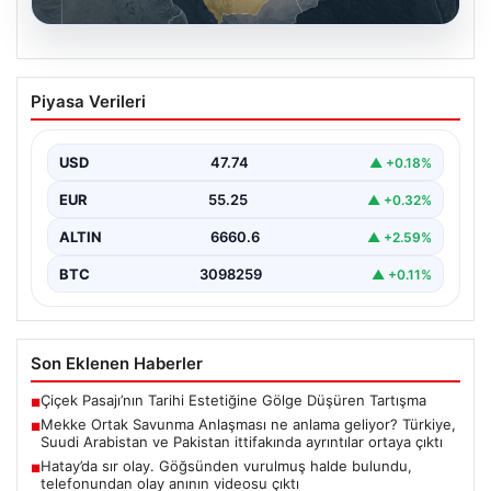
07.08.2026
Mekke Ortak Savunma Anlaşması ne
Piyasa Verileri
anlama geliyor? Türkiye, Suudi
Arabistan ve Pakistan ittifakında
ayrıntılar ortaya çıktı
USD
47.74
▲ +0.18%
EUR
55.25
▲ +0.32%
ALTIN
6660.6
▲ +2.59%
BTC
3098259
▲ +0.11%
Son Eklenen Haberler
Çiçek Pasajı’nın Tarihi Estetiğine Gölge Düşüren Tartışma
■
Mekke Ortak Savunma Anlaşması ne anlama geliyor? Türkiye,
■
Suudi Arabistan ve Pakistan ittifakında ayrıntılar ortaya çıktı
Hatay’da sır olay. Göğsünden vurulmuş halde bulundu,
■
telefonundan olay anının videosu çıktı