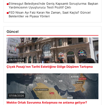
Etimesgut Belediyesi’nde Geniş Kapsamlı Soruşturma: Başkan
■
Yardımcısının Uyuşturucu Testi Pozitif Çıktı
FED Nisan Ayı Faiz Kararı Ne Zaman, Saat Kaçta? Güncel
■
Beklentiler ve Piyasa Yönleri
Güncel
08/08/2026
Çiçek Pasajı’nın Tarihi Estetiğine Gölge Düşüren Tartışma
07/08/2026
Mekke Ortak Savunma Anlaşması ne anlama geliyor?