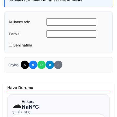
Kullanıcı adı:
Parola:
Beni hatırla
Paylaş:
Hava Durumu
☁
Ankara
NaN°C
ŞEHIR SEÇ