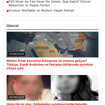
FED Nisan Ayı Faiz Kararı Ne Zaman, Saat Kaçta? Güncel
■
Beklentiler ve Piyasa Yönleri
Outdoor Mutfaklar ve Modern Yaşam Alanları
■
Güncel
07/08/2026
Mekke Ortak Savunma Anlaşması ne anlama geliyor?
Türkiye, Suudi Arabistan ve Pakistan ittifakında ayrıntılar
ortaya çıktı
06/08/2026
Hatay’da sır olay. Göğsünden vurulmuş halde bulundu,