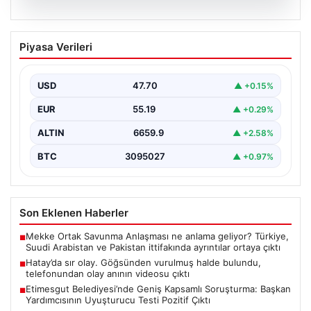
06.08.2026
Hatay’da sır olay. Göğsünden vurulmuş
Piyasa Verileri
halde bulundu, telefonundan olay anının
videosu çıktı
USD
47.70
▲ +0.15%
{"title": "Hatay’da Gizemli Olay: Göğsünden Yaralanan
Kadın ve Olay Anını Kaydeden Video Gün yüzüne…
EUR
55.19
▲ +0.29%
ALTIN
6659.9
▲ +2.58%
BTC
3095027
▲ +0.97%
Son Eklenen Haberler
Mekke Ortak Savunma Anlaşması ne anlama geliyor? Türkiye,
■
Suudi Arabistan ve Pakistan ittifakında ayrıntılar ortaya çıktı
Hatay’da sır olay. Göğsünden vurulmuş halde bulundu,
■
telefonundan olay anının videosu çıktı
Etimesgut Belediyesi’nde Geniş Kapsamlı Soruşturma: Başkan
■
Yardımcısının Uyuşturucu Testi Pozitif Çıktı