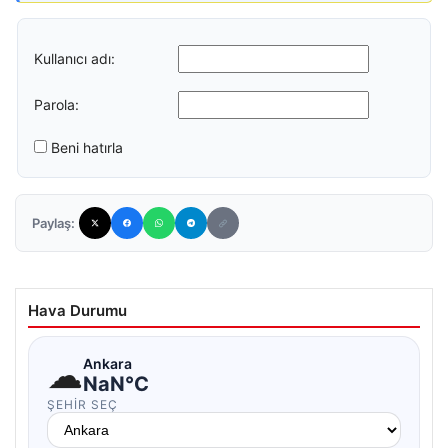
Kullanıcı adı:
Parola:
Beni hatırla
Paylaş:
Hava Durumu
☁
Ankara
NaN°C
ŞEHIR SEÇ