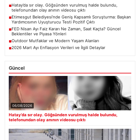
Hatay’da sır olay. Göğsünden vurulmuş halde bulundu,
■
telefonundan olay anının videosu çıktı
Etimesgut Belediyesi’nde Geniş Kapsamlı Soruşturma: Başkan
■
Yardımcısının Uyuşturucu Testi Pozitif Çıktı
FED Nisan Ayı Faiz Kararı Ne Zaman, Saat Kaçta? Güncel
■
Beklentiler ve Piyasa Yönleri
Outdoor Mutfaklar ve Modern Yaşam Alanları
■
2026 Mart Ayı Enflasyon Verileri ve İlgili Detaylar
■
Güncel
06/08/2026
Hatay’da sır olay. Göğsünden vurulmuş halde bulundu,
telefonundan olay anının videosu çıktı