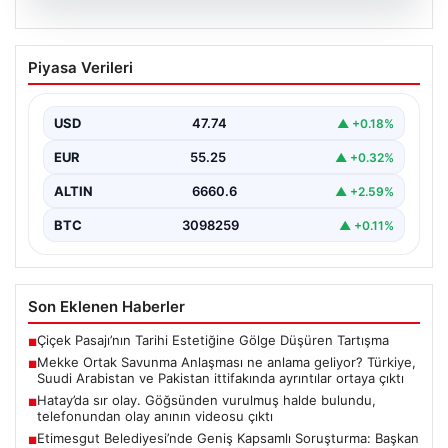
07.08.2026
Mekke Ortak Savunma Anlaşması ne
Piyasa Verileri
anlama geliyor? Türkiye, Suudi
Arabistan ve Pakistan ittifakında
ayrıntılar ortaya çıktı
USD
47.74
▲ +0.18%
EUR
55.25
▲ +0.32%
ALTIN
6660.6
▲ +2.59%
BTC
3098259
▲ +0.11%
Son Eklenen Haberler
Çiçek Pasajı’nın Tarihi Estetiğine Gölge Düşüren Tartışma
■
Mekke Ortak Savunma Anlaşması ne anlama geliyor? Türkiye,
■
Suudi Arabistan ve Pakistan ittifakında ayrıntılar ortaya çıktı
Hatay’da sır olay. Göğsünden vurulmuş halde bulundu,
■
telefonundan olay anının videosu çıktı
Etimesgut Belediyesi’nde Geniş Kapsamlı Soruşturma: Başkan
■