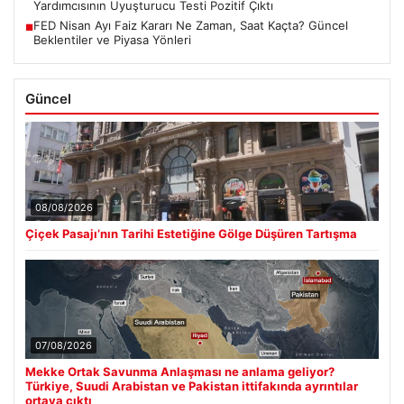
Yardımcısının Uyuşturucu Testi Pozitif Çıktı
FED Nisan Ayı Faiz Kararı Ne Zaman, Saat Kaçta? Güncel
■
Beklentiler ve Piyasa Yönleri
Güncel
08/08/2026
Çiçek Pasajı’nın Tarihi Estetiğine Gölge Düşüren Tartışma
07/08/2026
Mekke Ortak Savunma Anlaşması ne anlama geliyor?
Türkiye, Suudi Arabistan ve Pakistan ittifakında ayrıntılar
ortaya çıktı