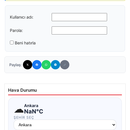
Kullanıcı adı:
Parola:
Beni hatırla
Paylaş:
Hava Durumu
☁
Ankara
NaN°C
ŞEHIR SEÇ