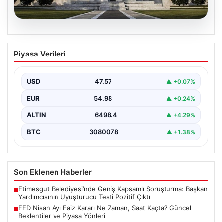
04.08.2026
FED Nisan Ayı Faiz Kararı Ne Zaman,
Piyasa Verileri
Saat Kaçta? Güncel Beklentiler ve
Piyasa Yönleri
USD
47.57
▲ +0.07%
ABD Merkez Bankası (FED) nisan ayı faiz kararı, finansal
piyasalarda büyük ilgiyle takip edilen…
EUR
54.98
▲ +0.24%
ALTIN
6498.4
▲ +4.29%
BTC
3080078
▲ +1.38%
Son Eklenen Haberler
Etimesgut Belediyesi’nde Geniş Kapsamlı Soruşturma: Başkan
■
Yardımcısının Uyuşturucu Testi Pozitif Çıktı
FED Nisan Ayı Faiz Kararı Ne Zaman, Saat Kaçta? Güncel
■
Beklentiler ve Piyasa Yönleri