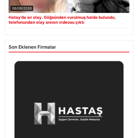
06/08/2026
Hatay’da sır olay. Göğsünden vurulmuş halde bulundu,
telefonundan olay anının videosu çıktı
Son Eklenen Firmalar