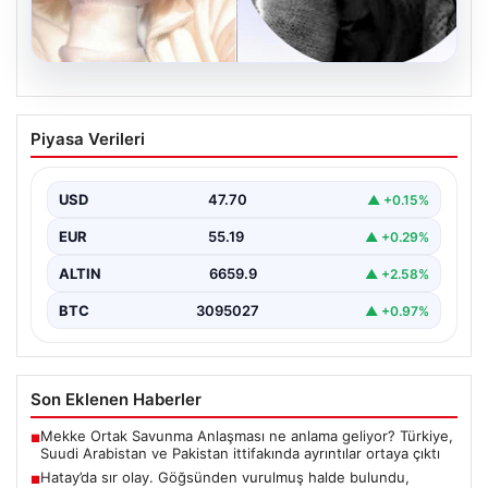
06.08.2026
Hatay’da sır olay. Göğsünden vurulmuş
Piyasa Verileri
halde bulundu, telefonundan olay anının
videosu çıktı
USD
47.70
▲ +0.15%
{"title": "Hatay’da Gizemli Olay: Göğsünden Yaralanan
Kadın ve Olay Anını Kaydeden Video Gün yüzüne…
EUR
55.19
▲ +0.29%
ALTIN
6659.9
▲ +2.58%
BTC
3095027
▲ +0.97%
Son Eklenen Haberler
Mekke Ortak Savunma Anlaşması ne anlama geliyor? Türkiye,
■
Suudi Arabistan ve Pakistan ittifakında ayrıntılar ortaya çıktı
Hatay’da sır olay. Göğsünden vurulmuş halde bulundu,
■