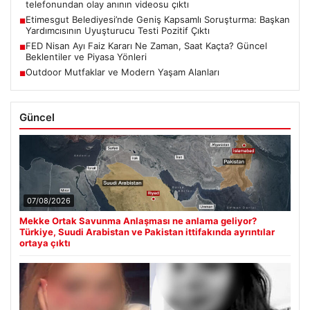
telefonundan olay anının videosu çıktı
Etimesgut Belediyesi’nde Geniş Kapsamlı Soruşturma: Başkan
■
Yardımcısının Uyuşturucu Testi Pozitif Çıktı
FED Nisan Ayı Faiz Kararı Ne Zaman, Saat Kaçta? Güncel
■
Beklentiler ve Piyasa Yönleri
Outdoor Mutfaklar ve Modern Yaşam Alanları
■
Güncel
07/08/2026
Mekke Ortak Savunma Anlaşması ne anlama geliyor?
Türkiye, Suudi Arabistan ve Pakistan ittifakında ayrıntılar
ortaya çıktı