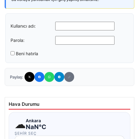
Kullanıcı adı:
Parola:
Beni hatırla
Paylaş:
Hava Durumu
☁
Ankara
NaN°C
ŞEHIR SEÇ