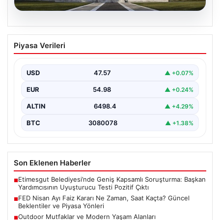
04.08.2026
FED Nisan Ayı Faiz Kararı Ne Zaman,
Piyasa Verileri
Saat Kaçta? Güncel Beklentiler ve
Piyasa Yönleri
USD
47.57
▲ +0.07%
ABD Merkez Bankası (FED) nisan ayı faiz kararı, finansal
piyasalarda büyük ilgiyle takip edilen…
EUR
54.98
▲ +0.24%
ALTIN
6498.4
▲ +4.29%
BTC
3080078
▲ +1.38%
Son Eklenen Haberler
Etimesgut Belediyesi’nde Geniş Kapsamlı Soruşturma: Başkan
■
Yardımcısının Uyuşturucu Testi Pozitif Çıktı
FED Nisan Ayı Faiz Kararı Ne Zaman, Saat Kaçta? Güncel
■
Beklentiler ve Piyasa Yönleri
Outdoor Mutfaklar ve Modern Yaşam Alanları
■