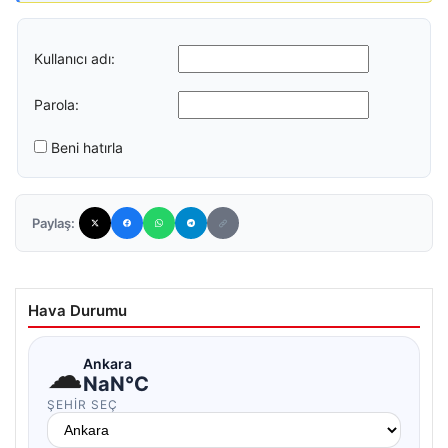
Kullanıcı adı:
Parola:
Beni hatırla
Paylaş:
Hava Durumu
☁
Ankara
NaN°C
ŞEHIR SEÇ