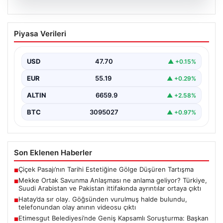
07.08.2026
Mekke Ortak Savunma Anlaşması ne
Piyasa Verileri
anlama geliyor? Türkiye, Suudi
Arabistan ve Pakistan ittifakında
ayrıntılar ortaya çıktı
USD
47.70
▲ +0.15%
EUR
55.19
▲ +0.29%
ALTIN
6659.9
▲ +2.58%
BTC
3095027
▲ +0.97%
Son Eklenen Haberler
Çiçek Pasajı’nın Tarihi Estetiğine Gölge Düşüren Tartışma
■
Mekke Ortak Savunma Anlaşması ne anlama geliyor? Türkiye,
■
Suudi Arabistan ve Pakistan ittifakında ayrıntılar ortaya çıktı
Hatay’da sır olay. Göğsünden vurulmuş halde bulundu,
■
telefonundan olay anının videosu çıktı
Etimesgut Belediyesi’nde Geniş Kapsamlı Soruşturma: Başkan
■