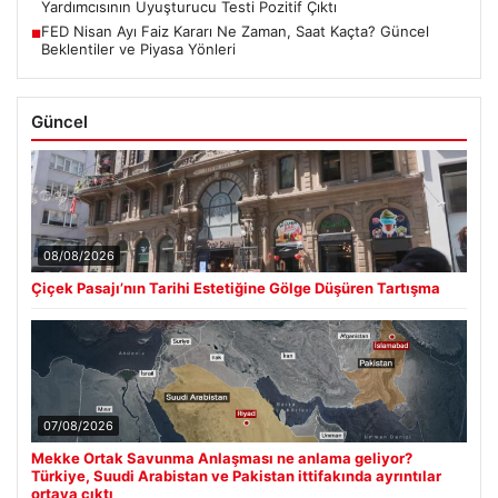
Yardımcısının Uyuşturucu Testi Pozitif Çıktı
FED Nisan Ayı Faiz Kararı Ne Zaman, Saat Kaçta? Güncel
■
Beklentiler ve Piyasa Yönleri
Güncel
08/08/2026
Çiçek Pasajı’nın Tarihi Estetiğine Gölge Düşüren Tartışma
07/08/2026
Mekke Ortak Savunma Anlaşması ne anlama geliyor?
Türkiye, Suudi Arabistan ve Pakistan ittifakında ayrıntılar
ortaya çıktı