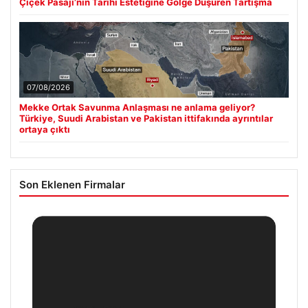
Çiçek Pasajı’nın Tarihi Estetiğine Gölge Düşüren Tartışma
07/08/2026
Mekke Ortak Savunma Anlaşması ne anlama geliyor?
Türkiye, Suudi Arabistan ve Pakistan ittifakında ayrıntılar
ortaya çıktı
Son Eklenen Firmalar