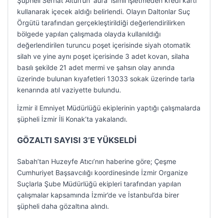
Şüpheli Serhat Altun’un ‘aura’ isimli işletmeden kredi kartı
kullanarak içecek aldığı belirlendi. Olayın Daltonlar Suç
Örgütü tarafından gerçekleştirildiği değerlendirilirken
bölgede yapılan çalışmada olayda kullanıldığı
değerlendirilen turuncu poşet içerisinde siyah otomatik
silah ve yine aynı poşet içerisinde 3 adet kovan, silaha
basılı şekilde 21 adet mermi ve şahsın olay anında
üzerinde bulunan kıyafetleri 13033 sokak üzerinde tarla
kenarında atıl vaziyette bulundu.
İzmir il Emniyet Müdürlüğü ekiplerinin yaptığı çalışmalarda
şüpheli İzmir İli Konak’ta yakalandı.
GÖZALTI SAYISI 3’E YÜKSELDİ
Sabah’tan Huzeyfe Atıcı’nın haberine göre; Çeşme
Cumhuriyet Başsavcılığı koordinesinde İzmir Organize
Suçlarla Şube Müdürlüğü ekipleri tarafından yapılan
çalışmalar kapsamında İzmir’de ve İstanbul’da birer
şüpheli daha gözaltına alındı.