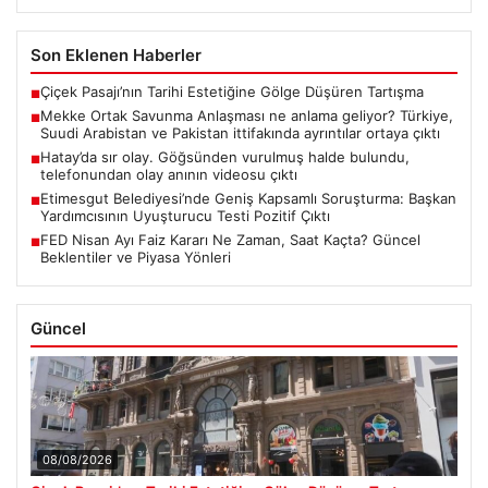
Son Eklenen Haberler
Çiçek Pasajı’nın Tarihi Estetiğine Gölge Düşüren Tartışma
■
Mekke Ortak Savunma Anlaşması ne anlama geliyor? Türkiye,
■
Suudi Arabistan ve Pakistan ittifakında ayrıntılar ortaya çıktı
Hatay’da sır olay. Göğsünden vurulmuş halde bulundu,
■
telefonundan olay anının videosu çıktı
Etimesgut Belediyesi’nde Geniş Kapsamlı Soruşturma: Başkan
■
Yardımcısının Uyuşturucu Testi Pozitif Çıktı
FED Nisan Ayı Faiz Kararı Ne Zaman, Saat Kaçta? Güncel
■
Beklentiler ve Piyasa Yönleri
Güncel
08/08/2026