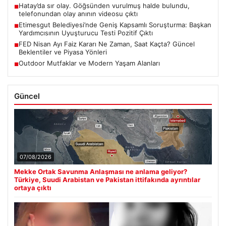
Hatay’da sır olay. Göğsünden vurulmuş halde bulundu,
■
telefonundan olay anının videosu çıktı
Etimesgut Belediyesi’nde Geniş Kapsamlı Soruşturma: Başkan
■
Yardımcısının Uyuşturucu Testi Pozitif Çıktı
FED Nisan Ayı Faiz Kararı Ne Zaman, Saat Kaçta? Güncel
■
Beklentiler ve Piyasa Yönleri
Outdoor Mutfaklar ve Modern Yaşam Alanları
■
Güncel
07/08/2026
Mekke Ortak Savunma Anlaşması ne anlama geliyor?
Türkiye, Suudi Arabistan ve Pakistan ittifakında ayrıntılar
ortaya çıktı