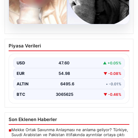
06.08.2026
Hatay’da sır olay. Göğsünden vurulmuş
Piyasa Verileri
halde bulundu, telefonundan olay anının
videosu çıktı
USD
47.60
▲ +0.05%
{"title": "Hatay’da Gizemli Olay: Göğsünden Yaralanan
Kadın ve Olay Anını Kaydeden Video Gün yüzüne…
EUR
54.98
▼ -0.08%
ALTIN
6495.6
• -0.01%
BTC
3065625
▼ -0.46%
Son Eklenen Haberler
Mekke Ortak Savunma Anlaşması ne anlama geliyor? Türkiye,
■
Suudi Arabistan ve Pakistan ittifakında ayrıntılar ortaya çıktı