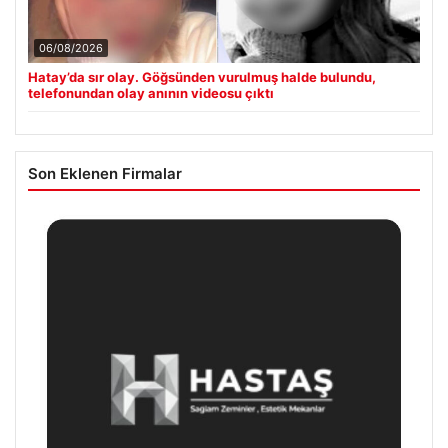
06/08/2026
Hatay’da sır olay. Göğsünden vurulmuş halde bulundu,
telefonundan olay anının videosu çıktı
Son Eklenen Firmalar