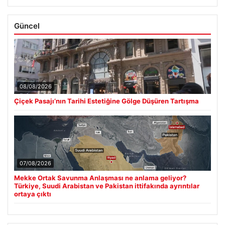
Güncel
08/08/2026
Çiçek Pasajı’nın Tarihi Estetiğine Gölge Düşüren Tartışma
07/08/2026
Mekke Ortak Savunma Anlaşması ne anlama geliyor?
Türkiye, Suudi Arabistan ve Pakistan ittifakında ayrıntılar
ortaya çıktı