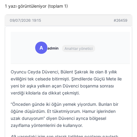
1 yazı görüntüleniyor (toplam 1)
09/07/2026: 19:15
#26459
A
admin
Anahtar yönetici
Oyuncu Ceyda Düvenci, Bülent Şakrak ile olan 8 yıllık
evliliğini tek celsede bitirmişti. Şimdilerde Güçlü Mete ile
yeni bir aşka yelken açan Düvenci boşanma sonrası
verdiği kilolarla da dikkat çekmişti.
“Önceden günde iki öğün yemek yiyordum. Bunları bir
öğüne düşürdüm. Et tüketmiyorum. Hamur işlerinden
uzak duruyorum” diyen Düvenci ayrıca bölgesel
zayıflama yöntemlerini de kullanıyor.
49 yaşındaki isim son olarak tatilden pozlarını paylaştı.