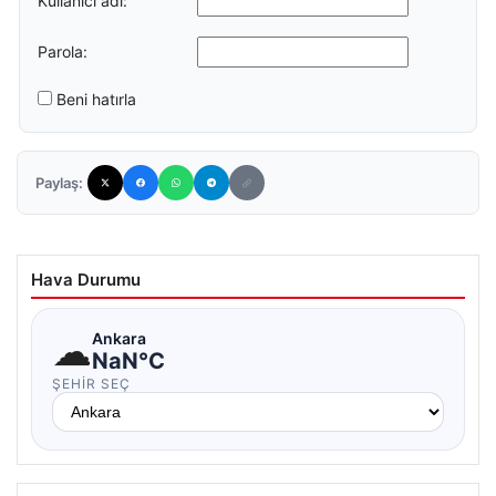
Kullanıcı adı:
Parola:
Beni hatırla
Paylaş:
Hava Durumu
☁
Ankara
NaN°C
ŞEHIR SEÇ