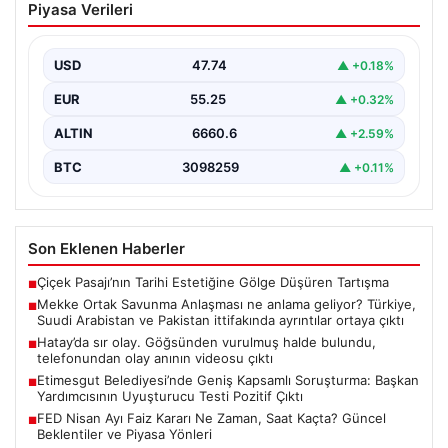
Piyasa Verileri
anlama geliyor? Türkiye, Suudi
Arabistan ve Pakistan ittifakında
ayrıntılar ortaya çıktı
USD
47.74
▲ +0.18%
EUR
55.25
▲ +0.32%
ALTIN
6660.6
▲ +2.59%
BTC
3098259
▲ +0.11%
Son Eklenen Haberler
Çiçek Pasajı’nın Tarihi Estetiğine Gölge Düşüren Tartışma
■
Mekke Ortak Savunma Anlaşması ne anlama geliyor? Türkiye,
■
Suudi Arabistan ve Pakistan ittifakında ayrıntılar ortaya çıktı
Hatay’da sır olay. Göğsünden vurulmuş halde bulundu,
■
telefonundan olay anının videosu çıktı
Etimesgut Belediyesi’nde Geniş Kapsamlı Soruşturma: Başkan
■
Yardımcısının Uyuşturucu Testi Pozitif Çıktı
FED Nisan Ayı Faiz Kararı Ne Zaman, Saat Kaçta? Güncel
■
Beklentiler ve Piyasa Yönleri